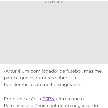
PUBLICIDADE
-Artur é um bom jogador de futebol, mas me
parece que os rumores sobre sua
transferência são muito exagerados.
Em publicação, a
ESPN
afirma que o
Palmeiras e o Zenit continuam negociando