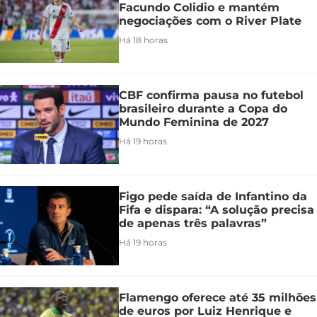
Facundo Colidio e mantém
negociações com o River Plate
Há 18 horas
CBF confirma pausa no futebol
brasileiro durante a Copa do
Mundo Feminina de 2027
Há 19 horas
Figo pede saída de Infantino da
Fifa e dispara: “A solução precisa
de apenas três palavras”
Há 19 horas
Flamengo oferece até 35 milhões
de euros por Luiz Henrique e