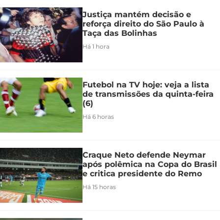
Justiça mantém decisão e
reforça direito do São Paulo à
Taça das Bolinhas
Há 1 hora
Futebol na TV hoje: veja a lista
de transmissões da quinta-feira
(6)
Há 6 horas
Craque Neto defende Neymar
após polêmica na Copa do Brasil
e critica presidente do Remo
Há 15 horas