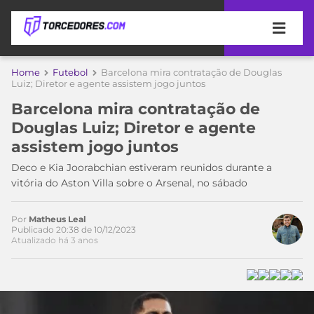
APOSTAS
Home
Futebol
Barcelona mira contratação de Douglas
Luiz; Diretor e agente assistem jogo juntos
ÚLTIMAS
DICAS
Barcelona mira contratação de
DE
Douglas Luiz; Diretor e agente
APOSTA
COPA
assistem jogo juntos
DO
MUNDO
MELHORES
Deco e Kia Joorabchian estiveram reunidos durante a
SITES
vitória do Aston Villa sobre o Arsenal, no sábado
DE
TIMES
APOSTAS
Por
Matheus Leal
2026
Publicado 20:38 de 10/12/2023
Atualizado há 3 anos
Acesse o perfil do autor
CAMPEONATOS
MEU
no Twitter
TIME
CÓDIGO
MÍDIA
PROMOCIONAL
BRASILEIRÃO
ESPORTIVA
BETBOOM
PALMEIRAS
SÉRIE
A