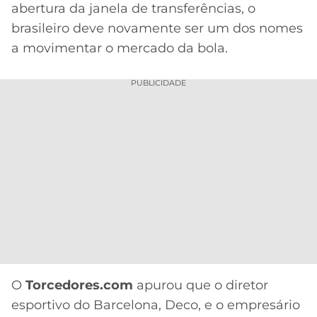
CASSINOS
abertura da janela de transferências, o
ONLINE
LALIGA
brasileiro deve novamente ser um dos nomes
2026
GRÊMIO
a movimentar o mercado da bola.
ATLÉTICO
PUBLICIDADE
MG
CRUZEIRO
O
Torcedores.com
apurou que o diretor
esportivo do Barcelona, Deco, e o empresário