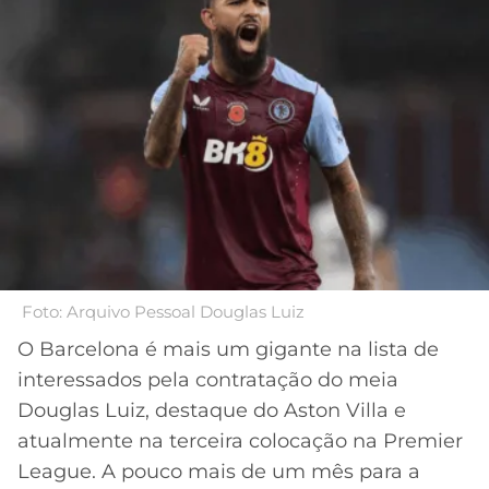
MERCADO
CÓDIGO
CORINTHIANS
DA
DE
LIBERTADORES
BOLA
INDICAÇÃO
SÃO
BET365
PAULO
COPA
PALPITES
DO
CÓDIGO
BRASIL
SANTOS
BETANO
PREMIER
FLAMENGO
MELHORES
LEAGUE
APPS
DE
FLUMINENSE
COPA
Foto: Arquivo Pessoal Douglas Luiz
APOSTAS
SUL-
O Barcelona é mais um gigante na lista de
BOTAFOGO
AMERICANA
interessados pela contratação do meia
CASSINOS
ONLINE
Douglas Luiz, destaque do Aston Villa e
VASCO
LIGA
atualmente na terceira colocação na Premier
DOS
MELHORES
CAMPEÕES
League. A pouco mais de um mês para a
INTERNACIONAL