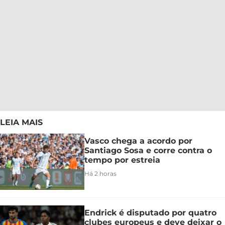
LEIA MAIS
Vasco chega a acordo por
Santiago Sosa e corre contra o
tempo por estreia
Há 2 horas
Endrick é disputado por quatro
clubes europeus e deve deixar o