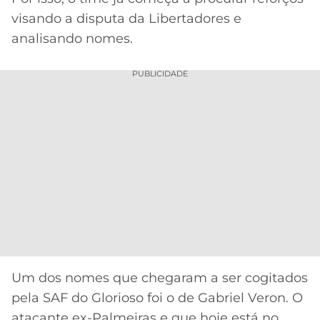
CASSINOS
ONLINE
visando a disputa da Libertadores e
LALIGA
2026
GRÊMIO
analisando nomes.
ATLÉTICO
PUBLICIDADE
MG
CRUZEIRO
Um dos nomes que chegaram a ser cogitados
Acesse o perfil do autor
pela SAF do Glorioso foi o de Gabriel Veron. O
no Twitter
atacante ex-Palmeiras e que hoje está no