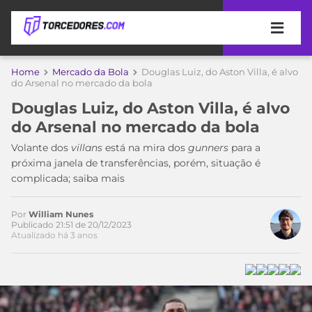
APOSTAS
Home
Mercado da Bola
Douglas Luiz, do Aston Villa, é alvo
do Arsenal no mercado da bola
ÚLTIMAS
DICAS
Douglas Luiz, do Aston Villa, é alvo
DE
Acesse o perfil do autor
do Arsenal no mercado da bola
APOSTA
no Twitter
COPA
Volante dos
villans
está na mira dos
gunners
para a
DO
próxima janela de transferências, porém, situação é
MUNDO
MELHORES
complicada; saiba mais
SITES
DE
TIMES
APOSTAS
Por
William Nunes
Publicado 21:51 de 20/12/2023
2026
Atualizado há 3 anos
CAMPEONATOS
MEU
TIME
CÓDIGO
MÍDIA
PROMOCIONAL
BRASILEIRÃO
ESPORTIVA
BETBOOM
PALMEIRAS
SÉRIE
A