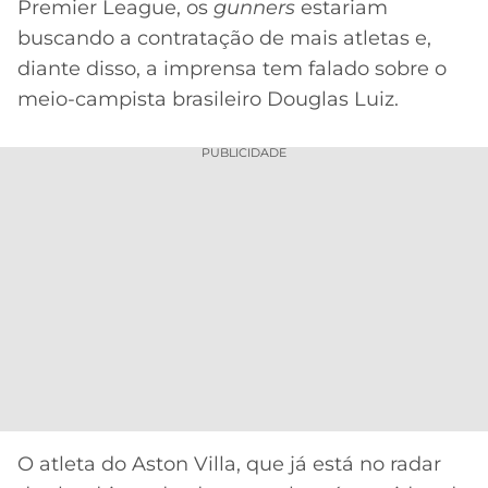
CASSINOS
Premier League, os
gunners
estariam
ONLINE
buscando a contratação de mais atletas e,
LALIGA
2026
GRÊMIO
diante disso, a imprensa tem falado sobre o
meio-campista brasileiro Douglas Luiz.
ATLÉTICO
MG
PUBLICIDADE
CRUZEIRO
O atleta do Aston Villa, que já está no radar