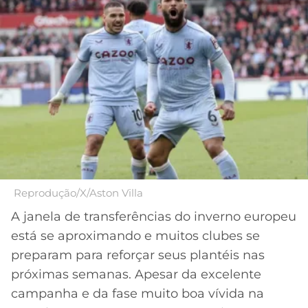
MERCADO
CÓDIGO
CORINTHIANS
DA
DE
LIBERTADORES
BOLA
INDICAÇÃO
SÃO
BET365
PAULO
COPA
PALPITES
DO
CÓDIGO
BRASIL
SANTOS
BETANO
PREMIER
FLAMENGO
MELHORES
LEAGUE
APPS
DE
FLUMINENSE
Reprodução/X/Aston Villa
COPA
APOSTAS
SUL-
A janela de transferências do inverno europeu
BOTAFOGO
AMERICANA
está se aproximando e muitos clubes se
CASSINOS
preparam para reforçar seus plantéis nas
ONLINE
VASCO
LIGA
próximas semanas. Apesar da excelente
DOS
campanha e da fase muito boa vívida na
MELHORES
CAMPEÕES
INTERNACIONAL