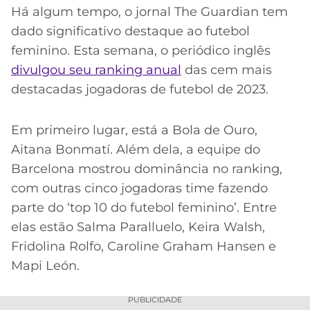
Há algum tempo, o jornal The Guardian tem
dado significativo destaque ao futebol
feminino. Esta semana, o periódico inglês
divulgou seu ranking anual
das cem mais
destacadas jogadoras de futebol de 2023.
Em primeiro lugar, está a Bola de Ouro,
Aitana Bonmatí. Além dela, a equipe do
Barcelona mostrou dominância no ranking,
com outras cinco jogadoras time fazendo
parte do ‘top 10 do futebol feminino’. Entre
elas estão Salma Paralluelo, Keira Walsh,
Fridolina Rolfo, Caroline Graham Hansen e
Mapi León.
PUBLICIDADE