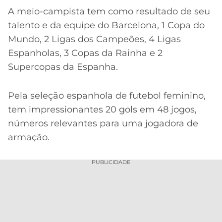
A meio-campista tem como resultado de seu
talento e da equipe do Barcelona, 1 Copa do
Mundo, 2 Ligas dos Campeões, 4 Ligas
Espanholas, 3 Copas da Rainha e 2
Supercopas da Espanha.
Pela seleção espanhola de futebol feminino,
tem impressionantes 20 gols em 48 jogos,
números relevantes para uma jogadora de
armação.
PUBLICIDADE