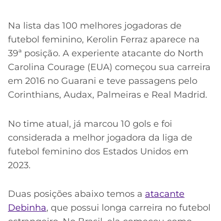
Na lista das 100 melhores jogadoras de
futebol feminino, Kerolin Ferraz aparece na
39ª posição. A experiente atacante do North
Carolina Courage (EUA) começou sua carreira
em 2016 no Guarani e teve passagens pelo
Corinthians, Audax, Palmeiras e Real Madrid.
No time atual, já marcou 10 gols e foi
considerada a melhor jogadora da liga de
futebol feminino dos Estados Unidos em
2023.
Duas posições abaixo temos a
atacante
Debinha
, que possui longa carreira no futebol