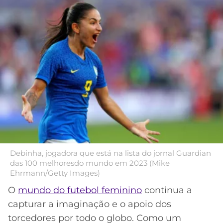
MERCADO
CÓDIGO
CORINTHIANS
DA
DE
LIBERTADORES
BOLA
INDICAÇÃO
SÃO
BET365
PAULO
COPA
PALPITES
DO
CÓDIGO
BRASIL
SANTOS
BETANO
PREMIER
FLAMENGO
MELHORES
LEAGUE
APPS
DE
FLUMINENSE
COPA
APOSTAS
SUL-
Debinha, jogadora que está na lista do jornal Guardian
das 100 melhoresdo mundo em 2023 (Mike
BOTAFOGO
AMERICANA
Ehrmann/Getty Images)
CASSINOS
ONLINE
O
mundo do futebol feminino
continua a
VASCO
LIGA
DOS
capturar a imaginação e o apoio dos
MELHORES
CAMPEÕES
torcedores por todo o globo. Como um
INTERNACIONAL