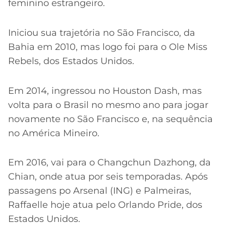
feminino estrangeiro.
Iniciou sua trajetória no São Francisco, da
Bahia em 2010, mas logo foi para o Ole Miss
Rebels, dos Estados Unidos.
Em 2014, ingressou no Houston Dash, mas
volta para o Brasil no mesmo ano para jogar
novamente no São Francisco e, na sequência
no América Mineiro.
Em 2016, vai para o Changchun Dazhong, da
Chian, onde atua por seis temporadas. Após
passagens po Arsenal (ING) e Palmeiras,
Raffaelle hoje atua pelo Orlando Pride, dos
Estados Unidos.