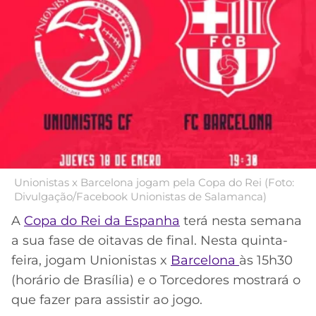
MERCADO
CÓDIGO
CORINTHIANS
DA
DE
LIBERTADORES
BOLA
INDICAÇÃO
SÃO
BET365
PAULO
COPA
PALPITES
DO
CÓDIGO
BRASIL
SANTOS
BETANO
PREMIER
FLAMENGO
MELHORES
LEAGUE
APPS
Unionistas x Barcelona jogam pela Copa do Rei (Foto:
DE
FLUMINENSE
Divulgação/Facebook Unionistas de Salamanca)
COPA
APOSTAS
SUL-
A
Copa do Rei da Espanha
terá nesta semana
BOTAFOGO
AMERICANA
a sua fase de oitavas de final. Nesta quinta-
CASSINOS
feira, jogam Unionistas x
Barcelona
às 15h30
ONLINE
VASCO
LIGA
(horário de Brasília) e o Torcedores mostrará o
DOS
que fazer para assistir ao jogo.
MELHORES
CAMPEÕES
INTERNACIONAL