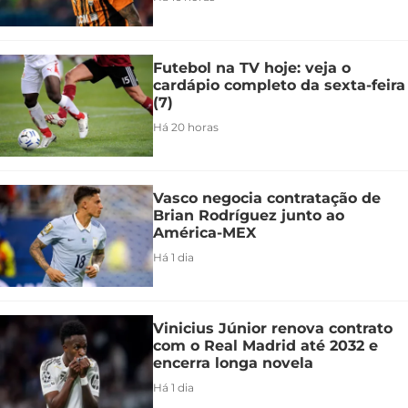
Futebol na TV hoje: veja o
cardápio completo da sexta-feira
(7)
Há 20 horas
Vasco negocia contratação de
Brian Rodríguez junto ao
América-MEX
Há 1 dia
Vinicius Júnior renova contrato
com o Real Madrid até 2032 e
encerra longa novela
Há 1 dia