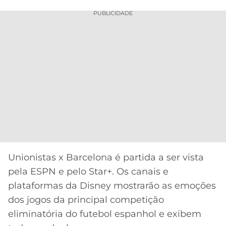
CASSINOS
ONLINE
PUBLICIDADE
LALIGA
2026
GRÊMIO
ATLÉTICO
MG
CRUZEIRO
Unionistas x Barcelona é partida a ser vista
pela ESPN e pelo Star+. Os canais e
plataformas da Disney mostrarão as emoções
Acesse o perfil do autor
dos jogos da principal competição
no Twitter
eliminatória do futebol espanhol e exibem