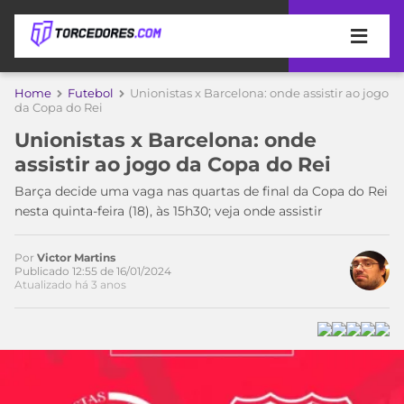
APOSTAS
Home
Futebol
Unionistas x Barcelona: onde assistir ao jogo
da Copa do Rei
ÚLTIMAS
DICAS
Unionistas x Barcelona: onde
DE
assistir ao jogo da Copa do Rei
APOSTA
COPA
Barça decide uma vaga nas quartas de final da Copa do Rei
DO
nesta quinta-feira (18), às 15h30; veja onde assistir
MUNDO
MELHORES
SITES
DE
Por
Victor Martins
TIMES
Publicado 12:55 de 16/01/2024
APOSTAS
Atualizado há 3 anos
2026
CAMPEONATOS
MEU
TIME
CÓDIGO
MÍDIA
PROMOCIONAL
BRASILEIRÃO
ESPORTIVA
BETBOOM
PALMEIRAS
SÉRIE
A