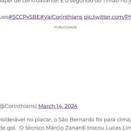
apel de centroavante! É o segundo do Timão no jo
ues
#SCCPxSBE
#VaiCorinthians
pic.twitter.com/
PUBLICIDADE
(@Corinthians)
March 14, 2024
derável no placar, o São Bernardo foi para cima
 de gol. O técnico Márcio Zanardi trocou Lucas Li