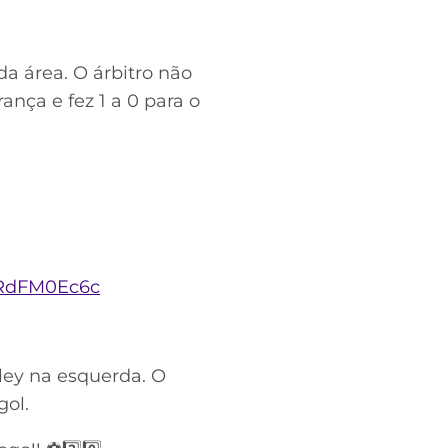
a área. O árbitro não
ança e fez 1 a 0 para o
0RdFM0Ec6c
ley na esquerda. O
gol.