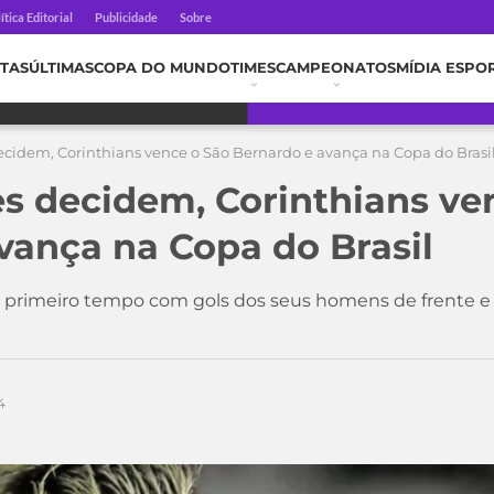
ítica Editorial
Publicidade
Sobre
TAS
ÚLTIMAS
COPA DO MUNDO
TIMES
CAMPEONATOS
MÍDIA ESPO
cidem, Corinthians vence o São Bernardo e avança na Copa do Brasi
s decidem, Corinthians ve
vança na Copa do Brasil
o primeiro tempo com gols dos seus homens de frente e se
4