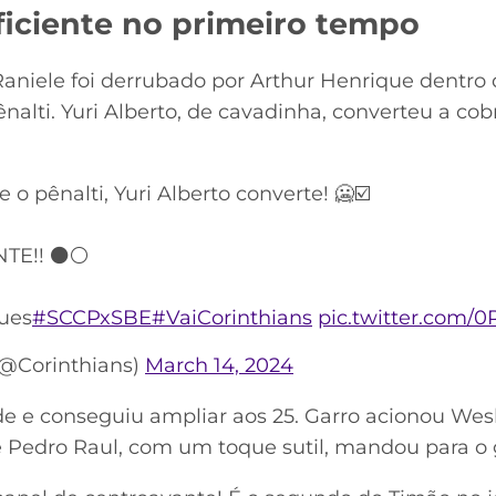
ficiente no primeiro tempo
aniele foi derrubado por Arthur Henrique dentro d
nalti. Yuri Alberto, de cavadinha, converteu a cobr
e o pênalti, Yuri Alberto converte! 🥶☑️
NTE!! ⚫⚪
ues
#SCCPxSBE
#VaiCorinthians
pic.twitter.com/
(@Corinthians)
March 14, 2024
e e conseguiu ampliar aos 25. Garro acionou Wes
 Pedro Raul, com um toque sutil, mandou para o 