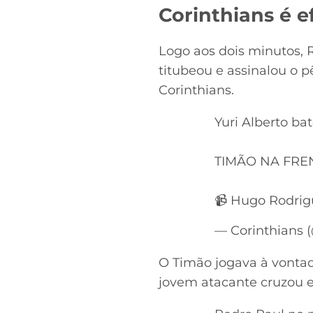
Corinthians é e
Logo aos dois minutos, R
titubeou e assinalou o pê
Corinthians.
Yuri Alberto bat
TIMÃO NA FRE
📹 Hugo Rodrig
— Corinthians 
O Timão jogava à vontad
jovem atacante cruzou e