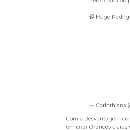
Pedro Raul no p
📹 Hugo Rodrig
— Corinthians 
Com a desvantagem consi
em criar chances claras