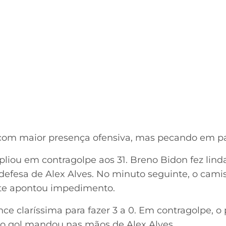
om maior presença ofensiva, mas pecando em pas
liou em contragolpe aos 31. Breno Bidon fez linda
defesa de Alex Alves. No minuto seguinte, o camis
nte apontou impedimento.
ce claríssima para fazer 3 a 0. Em contragolpe, o
a o gol mandou nas mãos de Alex Alves.