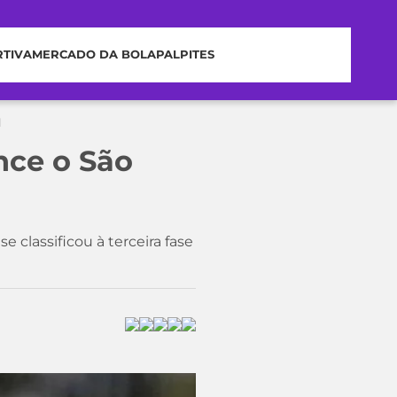
RTIVA
MERCADO DA BOLA
PALPITES
l
nce o São
 classificou à terceira fase