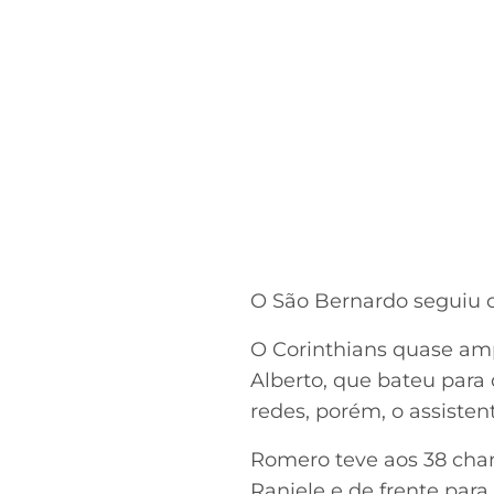
O São Bernardo seguiu c
O Corinthians quase amp
Alberto, que bateu para 
redes, porém, o assiste
Romero teve aos 38 chan
Raniele e de frente par