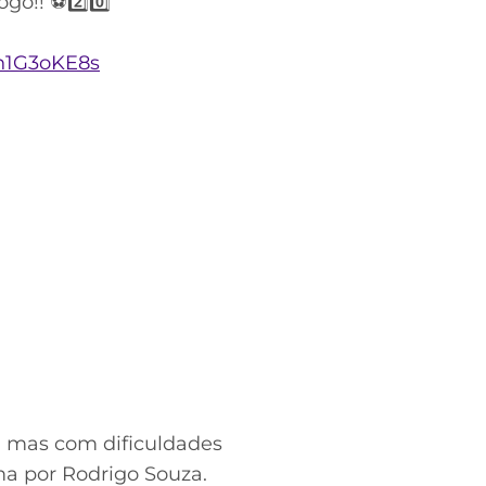
go!! ⚽2️⃣0️⃣
Ph1G3oKE8s
, mas com dificuldades
ma por Rodrigo Souza.