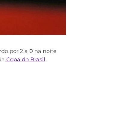
do por 2 a 0 na noite
da
Copa do Brasil
.