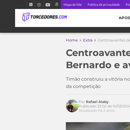
Mapa do Site
Política de privacidade
Pol
APOS
Home
Extra
Centroavantes de
Centroavante
Bernardo e a
Timão construiu a vitória n
da competição
Acesse o perfil do autor
Por
Rafael Alaby
no Twitter
Publicado 22:02 de 14/03/202
Atualizado há 2 anos