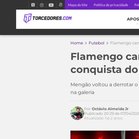
Mapa do Site
Política de privacidade
Pol
APOS
Home
Futebol
Flamengo camp
Flamengo cam
conquista d
Acesse o perfil do autor
Mengão voltou a derrotar o 
no Twitter
na galeria
Por
Octávio Almeida Jr
Publicado 20:29 de 07/04/20
Atualizado há 2 anos