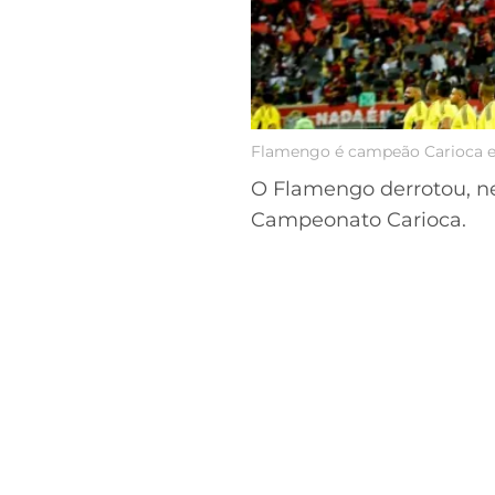
Flamengo é campeão Carioca e
O Flamengo derrotou, n
Campeonato Carioca.