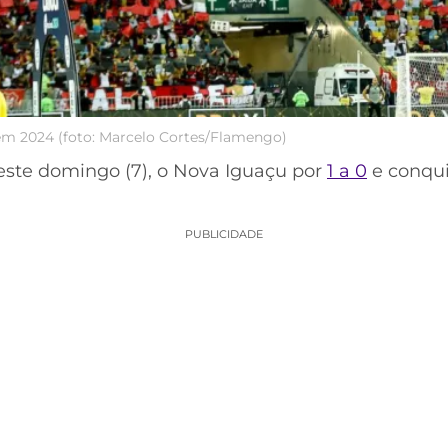
m 2024 (foto: Marcelo Cortes/Flamengo)
este domingo (7), o Nova Iguaçu por
1 a 0
e conqui
PUBLICIDADE