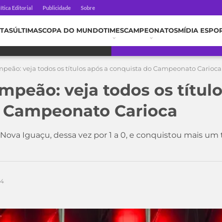
ítica Editorial
Publicidade
Sobre
TAS
ÚLTIMAS
COPA DO MUNDO
TIMES
CAMPEONATOS
MÍDIA ESPO
eão: veja todos os títulos após a conquista do Campeonato Carioca
peão: veja todos os título
o Campeonato Carioca
Nova Iguaçu, dessa vez por 1 a 0, e conquistou mais um t
24