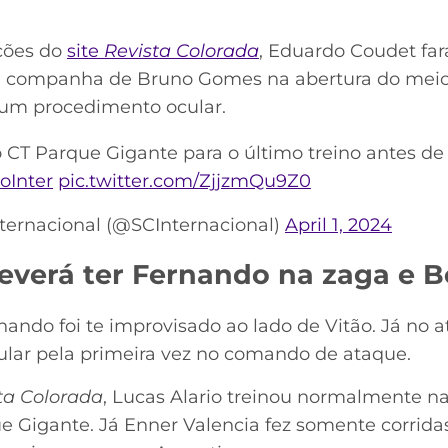
ções do
site
Revista Colorada
, Eduardo Coudet fa
 a companha de Bruno Gomes na abertura do meio
 um procedimento ocular.
 CT Parque Gigante para o último treino antes de 
Inter
pic.twitter.com/ZjjzmQu9Z0
nternacional (@SCInternacional)
April 1, 2024
deverá ter Fernando na zaga e 
nando foi te improvisado ao lado de Vitão. Já no 
tular pela primeira vez no comando de ataque.
ta Colorada
, Lucas Alario treinou normalmente n
ue Gigante. Já Enner Valencia fez somente corrida