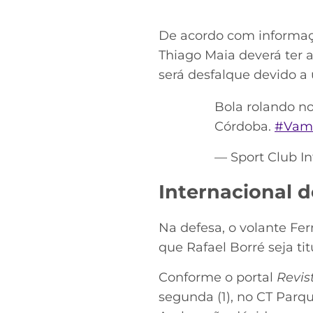
De acordo com informa
Thiago Maia deverá ter
será desfalque devido a
Bola rolando no
Córdoba.
#Vamo
— Sport Club I
Internacional 
Na defesa, o volante Fer
que Rafael Borré seja ti
Conforme o portal
Revis
segunda (1), no CT Parq