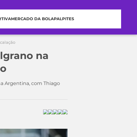
RTIVA
MERCADO DA BOLA
PALPITES
scalação
elgrano na
ão
 na Argentina, com Thiago