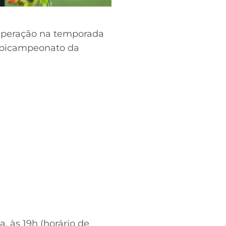
peração na temporada
o bicampeonato da
, às 19h (horário de