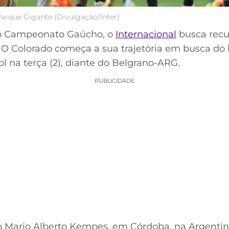
Parque Gigante (Divulgação/Inter)
no Campeonato Gaúcho, o
Internacional
busca recu
 O Colorado começa a sua trajetória em busca d
na terça (2), diante do Belgrano-ARG.
PUBLICIDADE
o Mario Alberto Kempes, em Córdoba, na Argentina