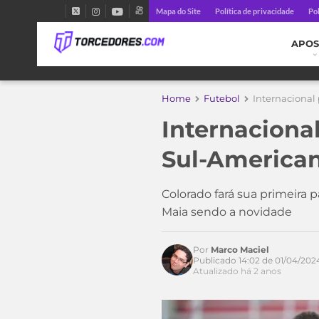
Mapa do Site
Política de privacidade
Pol
APOS
Home
Futebol
Internacional 
Internacional
Sul-American
Colorado fará sua primeira 
Maia sendo a novidade
Por
Marco Maciel
Publicado 14:02 de 01/04/202
Atualizado há 2 anos