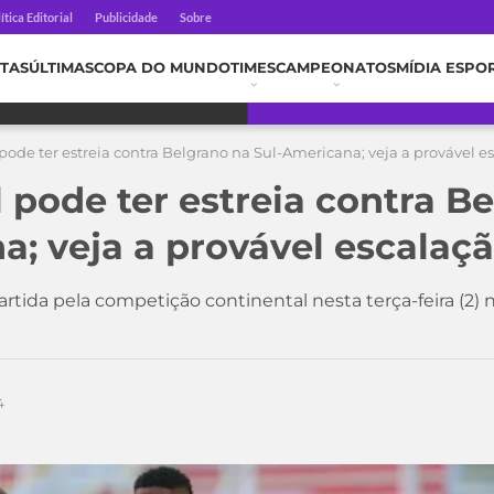
ítica Editorial
Publicidade
Sobre
TAS
ÚLTIMAS
COPA DO MUNDO
TIMES
CAMPEONATOS
MÍDIA ESPO
pode ter estreia contra Belgrano na Sul-Americana; veja a provável e
 pode ter estreia contra B
a; veja a provável escalaç
partida pela competição continental nesta terça-feira (2)
4