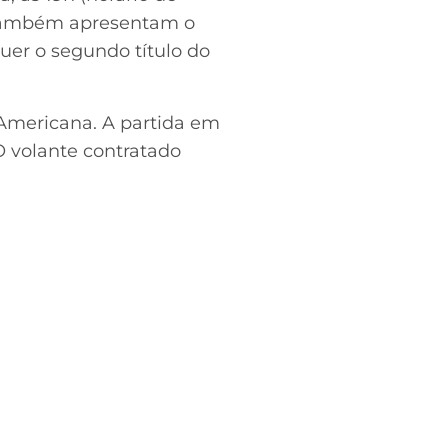
e também apresentam o
er o segundo título do
-Americana. A partida em
O volante contratado