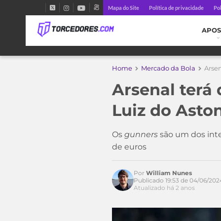
Mapa do Site
Política de privacidade
Pol
APOS
Home
Mercado da Bola
Arsen
Arsenal terá 
Luiz do Aston
Os
gunners
são um dos inte
de euros
Por
William Nunes
Publicado 19:53 de 04/06/202
Atualizado há 2 anos