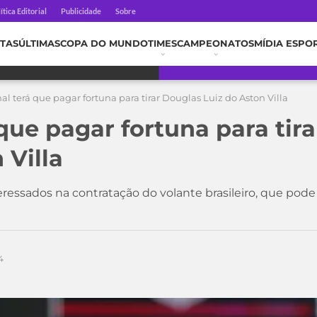
ítica Editorial
Publicidade
Sobre
TAS
ÚLTIMAS
COPA DO MUNDO
TIMES
CAMPEONATOS
MÍDIA ESPO
al terá que pagar fortuna para tirar Douglas Luiz do Aston Villa
que pagar fortuna para tir
 Villa
ressados na contratação do volante brasileiro, que pode
4