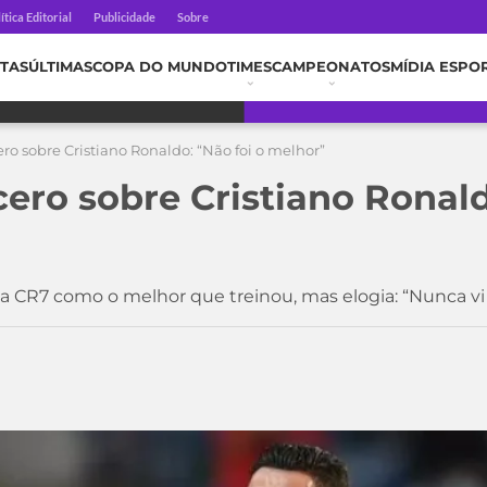
ítica Editorial
Publicidade
Sobre
TAS
ÚLTIMAS
COPA DO MUNDO
TIMES
CAMPEONATOS
MÍDIA ESPO
ero sobre Cristiano Ronaldo: “Não foi o melhor”
cero sobre Cristiano Ronald
ava CR7 como o melhor que treinou, mas elogia: “Nunca vi 