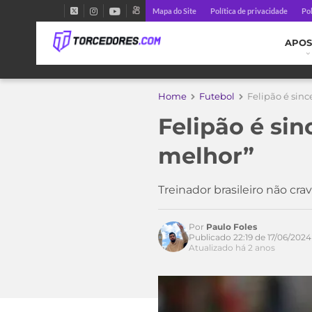
Mapa do Site
Política de privacidade
Pol
APOS
Home
Futebol
Felipão é sinc
Felipão é sin
melhor”
Treinador brasileiro não cr
Por
Paulo Foles
Publicado 22:19 de 17/06/2024
Acesse o perfil do autor
Atualizado há 2 anos
no Twitter