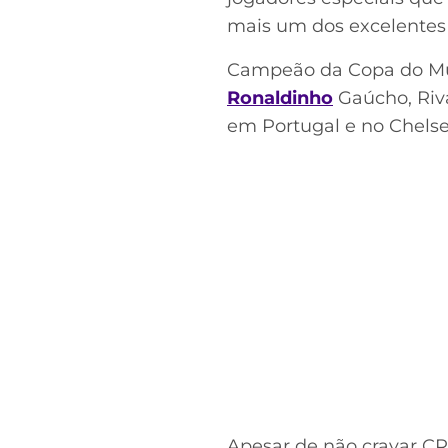
mais um dos excelentes j
Campeão da Copa do Mu
Ronaldinho
Gaúcho, Riva
em Portugal e no Chelsea
Apesar de não cravar CR