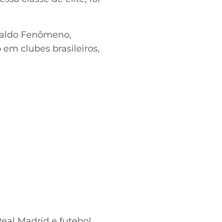
naldo Fenômeno,
em clubes brasileiros,
eal Madrid e futebol