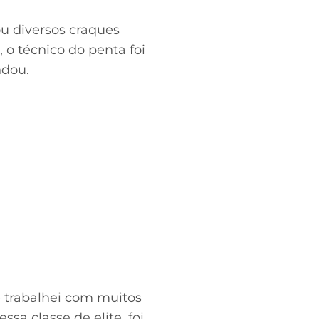
ou diversos craques
, o técnico do penta foi
ndou.
e trabalhei com muitos
sa classe de elite, foi