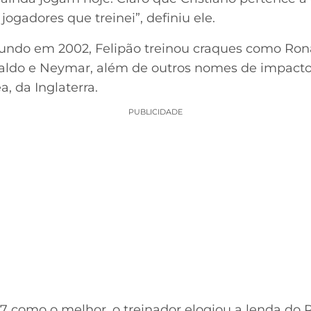
ogadores que treinei”, definiu ele.
ndo em 2002, Felipão treinou craques como Ro
ldo e Neymar, além de outros nomes de impacto 
, da Inglaterra.
PUBLICIDADE
7 como o melhor, o treinador elogiou a lenda do R