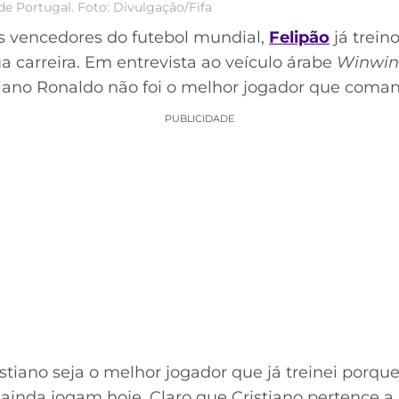
de Portugal. Foto: Divulgação/Fifa
s vencedores do futebol mundial,
Felipão
já trein
ua carreira. Em entrevista ao veículo árabe
Winwin
stiano Ronaldo não foi o melhor jogador que coma
PUBLICIDADE
stiano seja o melhor jogador que já treinei porqu
ainda jogam hoje. Claro que Cristiano pertence a es