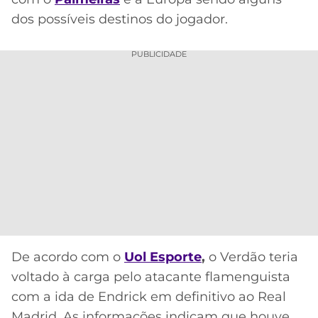
CASSINOS
ONLINE
dos possíveis destinos do jogador.
LALIGA
2026
GRÊMIO
PUBLICIDADE
ATLÉTICO
MG
CRUZEIRO
De acordo com o
Uol Esporte
,
o Verdão teria
voltado à carga pelo atacante flamenguista
Acesse o perfil do autor
no Twitter
com a ida de Endrick em definitivo ao Real
Madrid. As informações indicam que houve