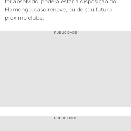
for absolvido, poderá estar à disposição do
Flamengo, caso renove, ou de seu futuro
próximo clube.
PUBLICIDADE
PUBLICIDADE