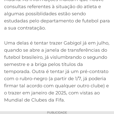
consultas referentes à situação do atleta e
algumas possiblidades estão sendo
estudadas pelo departamento de futebol para
a sua contratação.
Uma delas é tentar trazer Gabigol já em julho,
quando se abre a janela de transferências do
futebol brasileiro, já vislumbrando o segundo
semestre e a briga pelos títulos da
temporada. Outra é tentar já um pré-contrato
com o rubro-negro (a partir de 1/7, já poderia
firmar tal acordo com qualquer outro clube) e
o trazer em janeiro de 2025, com vistas ao
Mundial de Clubes da Fifa.
PUBLICIDADE