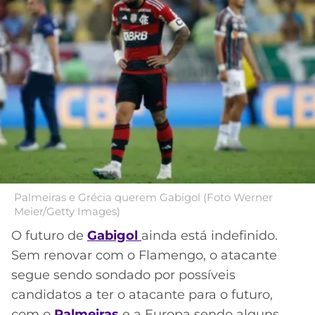
MERCADO
CÓDIGO
CORINTHIANS
DA
DE
LIBERTADORES
BOLA
INDICAÇÃO
SÃO
BET365
PAULO
COPA
PALPITES
DO
CÓDIGO
BRASIL
SANTOS
BETANO
PREMIER
FLAMENGO
MELHORES
LEAGUE
APPS
DE
FLUMINENSE
Palmeiras e Grécia querem Gabigol (Foto Werner
COPA
APOSTAS
Meier/Getty Images)
SUL-
BOTAFOGO
AMERICANA
O futuro de
Gabigol
ainda está indefinido.
CASSINOS
Sem renovar com o Flamengo, o atacante
ONLINE
VASCO
LIGA
segue sendo sondado por possíveis
DOS
candidatos a ter o atacante para o futuro,
MELHORES
CAMPEÕES
INTERNACIONAL
com o
Palmeiras
e a Europa sendo alguns