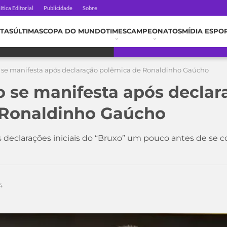
ítica Editorial
Publicidade
Sobre
TAS
ÚLTIMAS
COPA DO MUNDO
TIMES
CAMPEONATOS
MÍDIA ESPO
se manifesta após declaração polêmica de Ronaldinho Gaúcho
 se manifesta após declar
 Ronaldinho Gaúcho
s declarações iniciais do “Bruxo” um pouco antes de se 
4