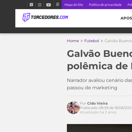
Mapa do Site
Política de privacidade
Pol
APOS
Home
Futebol
Galvão Bueno 
Galvão Bueno
polêmica de
Narrador avaliou cenário da
passou de marketing
Por
Cido Vieira
Publicado 08:59 de 16/06/202
Atualizado há 2 anos
Acesse o perfil do autor
no Twitter