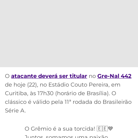
O
atacante deverá ser titular
no
Gre-Nal 442
de hoje (22), no Estádio Couto Pereira, em
Curitiba, às 17h30 (horário de Brasília). O
clássico é válido pela 11ª rodada do Brasileirão
Série A.
O Grêmio é a sua torcida! 🇪🇪💙
Juntos, somamos uma paixão