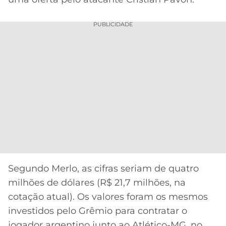
CASSINOS
ONLINE
LALIGA
2026
GRÊMIO
PUBLICIDADE
ATLÉTICO
MG
CRUZEIRO
Segundo Merlo, as cifras seriam de quatro
milhões de dólares (R$ 21,7 milhões, na
cotação atual). Os valores foram os mesmos
investidos pelo Grêmio para contratar o
jogador argentino junto ao Atlético-MG, no