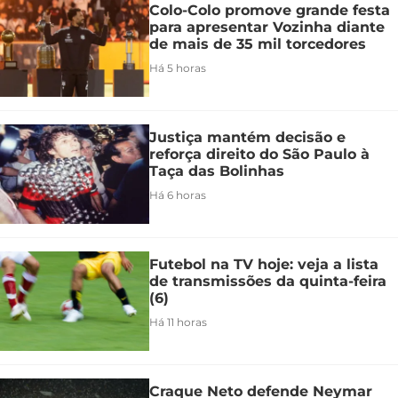
Colo-Colo promove grande festa
para apresentar Vozinha diante
de mais de 35 mil torcedores
Há 5 horas
Justiça mantém decisão e
reforça direito do São Paulo à
Taça das Bolinhas
Há 6 horas
Futebol na TV hoje: veja a lista
de transmissões da quinta-feira
(6)
Há 11 horas
Craque Neto defende Neymar