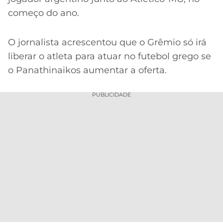
começo do ano.
O jornalista acrescentou que o Grêmio só irá
liberar o atleta para atuar no futebol grego se
o Panathinaikos aumentar a oferta.
PUBLICIDADE