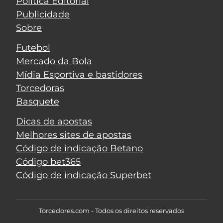
Política Editorial
Publicidade
Sobre
Futebol
Mercado da Bola
Mídia Esportiva e bastidores
Torcedoras
Basquete
Dicas de apostas
Melhores sites de apostas
Código de indicação Betano
Código bet365
Código de indicação Superbet
Torcedores.com - Todos os direitos reservados