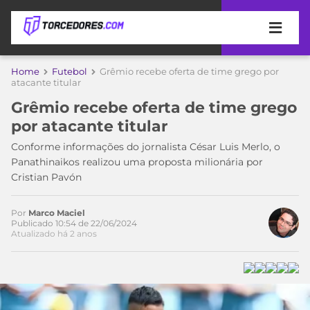
APOSTAS
Home
Futebol
Grêmio recebe oferta de time grego por
atacante titular
ÚLTIMAS
DICAS
Grêmio recebe oferta de time grego
DE
por atacante titular
APOSTA
COPA
Conforme informações do jornalista César Luis Merlo, o
DO
Panathinaikos realizou uma proposta milionária por
MUNDO
MELHORES
Cristian Pavón
SITES
DE
TIMES
APOSTAS
Por
Marco Maciel
Publicado 10:54 de 22/06/2024
2026
Atualizado há 2 anos
CAMPEONATOS
MEU
TIME
CÓDIGO
MÍDIA
PROMOCIONAL
BRASILEIRÃO
ESPORTIVA
BETBOOM
PALMEIRAS
SÉRIE
A