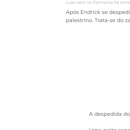
Luan está no Palmeiras há serte
Após Endrick se desped
palestrino. Trata-se do 
A despedida do 