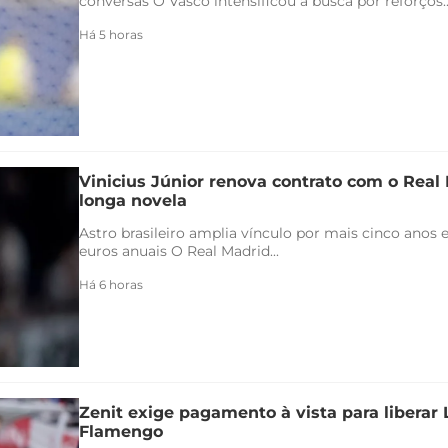
conversas O Vasco intensificou a busca por reforços..
Há 5 horas
Vinicius Júnior renova contrato com o Real 
longa novela
Astro brasileiro amplia vínculo por mais cinco anos e
euros anuais O Real Madrid...
Há 6 horas
Zenit exige pagamento à vista para liberar
Flamengo