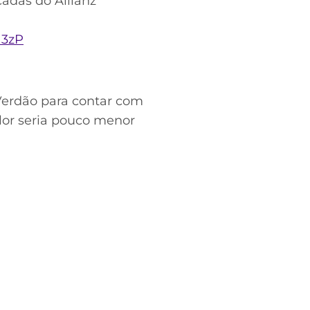
adas do Allianz
a3zP
erdão para contar com
alor seria pouco menor