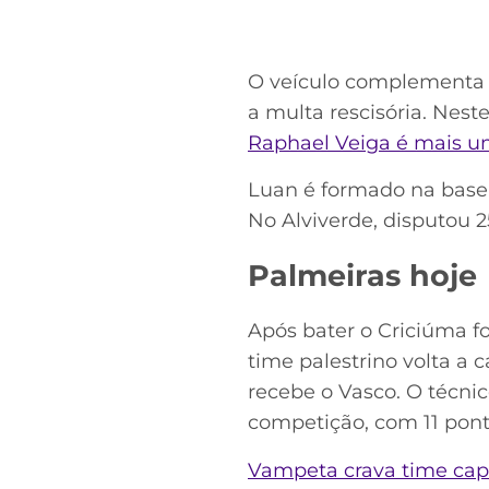
O veículo complementa q
a multa rescisória. Nest
Raphael Veiga é mais u
Luan é formado na base 
No Alviverde, disputou 2
Palmeiras hoje
Após bater o Criciúma f
time palestrino volta a 
recebe o Vasco. O técni
competição, com 11 pont
Vampeta crava time capa