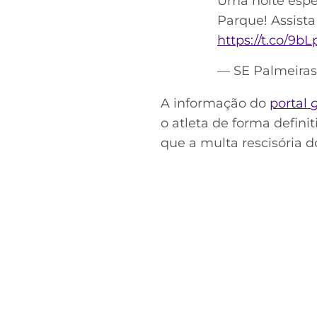
Uma noite espe
Parque! Assist
https://t.co/9
— SE Palmeira
A informação do
portal
o atleta de forma defini
que a multa rescisória d