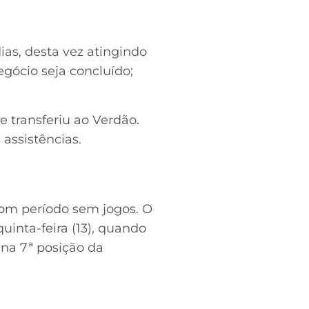
as, desta vez atingindo
egócio seja concluído;
 transferiu ao Verdão.
 assistências.
bom período sem jogos. O
uinta-feira (13), quando
na 7ª posição da