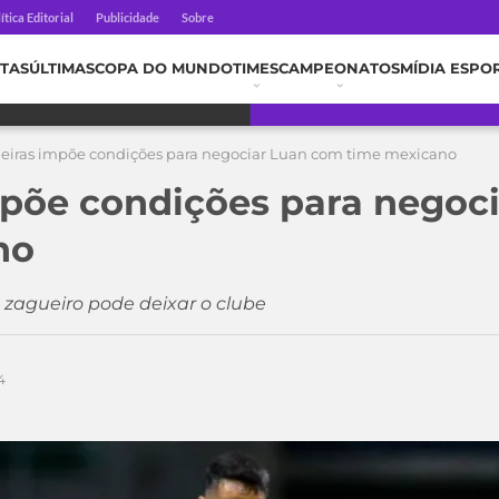
ítica Editorial
Publicidade
Sobre
TAS
ÚLTIMAS
COPA DO MUNDO
TIMES
CAMPEONATOS
MÍDIA ESPO
eiras impõe condições para negociar Luan com time mexicano
põe condições para negoc
no
 zagueiro pode deixar o clube
4