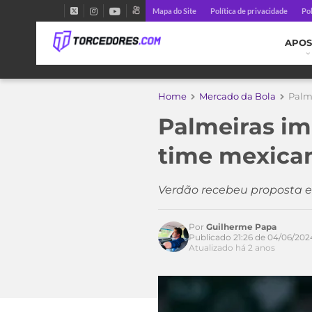
Mapa do Site
Política de privacidade
Pol
APOS
Home
Mercado da Bola
Palm
Palmeiras im
time mexica
Acesse o perfil do autor
no Twitter
Verdão recebeu proposta e
Por
Guilherme Papa
Publicado 21:26 de 04/06/202
Atualizado há 2 anos