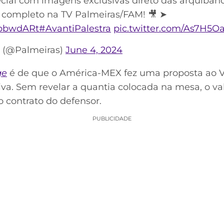
cial com imagens exclusivas direto das arquibanc
a completo na TV Palmeiras/FAM! 🎥 ➤
bLpbwdARt
#AvantiPalestra
pic.twitter.com/As7H5O
s (@Palmeiras)
June 4, 2024
ge
é de que o América-MEX fez uma proposta ao V
tiva. Sem revelar a quantia colocada na mesa, o v
o contrato do defensor.
PUBLICIDADE