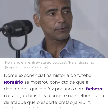
MERCADO
CÓDIGO
CORINTHIANS
DA
DE
LIBERTADORES
BOLA
INDICAÇÃO
SÃO
BET365
PAULO
COPA
PALPITES
DO
CÓDIGO
BRASIL
SANTOS
BETANO
PREMIER
FLAMENGO
MELHORES
LEAGUE
APPS
Romário em entrevista ao podcast "Fala, Brazólho"
DE
FLUMINENSE
(Reprodução - YouTube)
COPA
APOSTAS
SUL-
Nome exponencial na história do futebol,
BOTAFOGO
AMERICANA
Romário
se mostrou convicto de que a
CASSINOS
dobradinha que ele fez por anos com
Bebeto
ONLINE
VASCO
LIGA
na seleção brasileira consiste na melhor dupla
DOS
de ataque que o esporte bretão já viu. A
MELHORES
CAMPEÕES
INTERNACIONAL