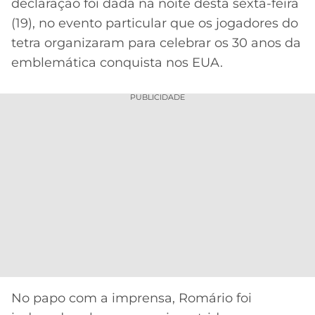
CASSINOS
declaração foi dada na noite desta sexta-feira
ONLINE
(19), no evento particular que os jogadores do
LALIGA
2026
GRÊMIO
tetra organizaram para celebrar os 30 anos da
emblemática conquista nos EUA.
ATLÉTICO
MG
PUBLICIDADE
CRUZEIRO
No papo com a imprensa, Romário foi