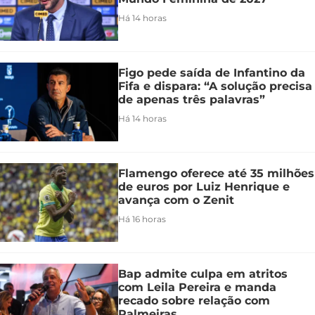
Há 14 horas
Figo pede saída de Infantino da
Fifa e dispara: “A solução precisa
de apenas três palavras”
Há 14 horas
Flamengo oferece até 35 milhões
de euros por Luiz Henrique e
avança com o Zenit
Há 16 horas
Bap admite culpa em atritos
com Leila Pereira e manda
recado sobre relação com
Palmeiras