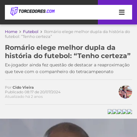
APOSTAS
Home
Futebol
Romário elege melhor dupla da história do
futebol: “Tenho certeza”
ÚLTIMAS
DICAS
Romário elege melhor dupla da
DE
história do futebol: “Tenho certeza”
APOSTA
COPA
Ex-jogador ainda fez questão de destacar a reaproximação
DO
que teve com o companheiro do tetracampeonato
MUNDO
MELHORES
SITES
DE
Por
Cido Vieira
TIMES
Publicado 08:17 de 20/07/2024
APOSTAS
Atualizado há 2 anos
2026
CAMPEONATOS
MEU
TIME
CÓDIGO
MÍDIA
PROMOCIONAL
BRASILEIRÃO
Acesse o perfil do autor
ESPORTIVA
BETBOOM
PALMEIRAS
SÉRIE
no Twitter
A