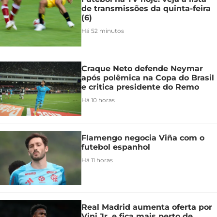
de transmissões da quinta-feira
(6)
Há 52 minutos
Craque Neto defende Neymar
após polêmica na Copa do Brasil
e critica presidente do Remo
Há 10 horas
Flamengo negocia Viña com o
futebol espanhol
Há 11 horas
Real Madrid aumenta oferta por
Vini Jr. e fica mais perto de