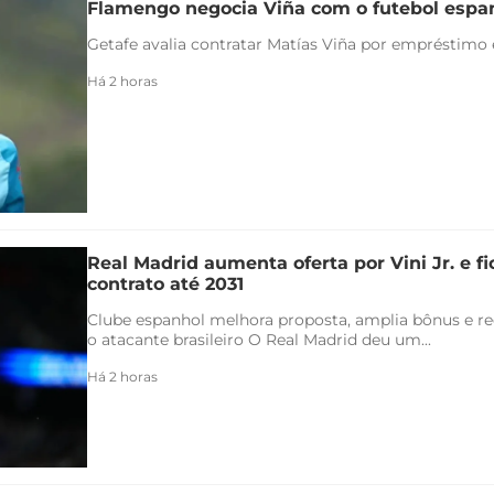
Flamengo negocia Viña com o futebol espa
Getafe avalia contratar Matías Viña por empréstimo
Há 2 horas
Real Madrid aumenta oferta por Vini Jr. e f
contrato até 2031
Clube espanhol melhora proposta, amplia bônus e re
o atacante brasileiro O Real Madrid deu um...
Há 2 horas