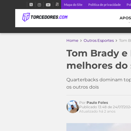
Mapa do Site
Política de privacidade
Pol
APOS
Home
Outros Esportes
Tom B
Tom Brady e
melhores do 
Quarterbacks dominam top-
os outros dois
Por
Paulo Foles
Acesse o perfil do autor
Publicado 13:48 de 24/07/202
no Twitter
Atualizado há 2 anos