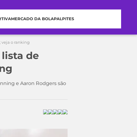
RTIVA
MERCADO DA BOLA
PALPITES
 veja o ranking
ista de
ing
nning e Aaron Rodgers são