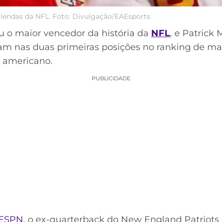
lendas da NFL. Foto: Divulgação/EAEsports
u o maior vencedor da história da
NFL
, e Patrick
am nas duas primeiras posições no ranking de mai
l americano.
PUBLICIDADE
 ESPN
, o ex-quarterback do New England Patriot