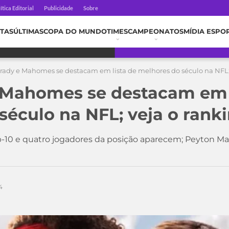
ítica Editorial
Publicidade
Sobre
TAS
ÚLTIMAS
COPA DO MUNDO
TIMES
CAMPEONATOS
MÍDIA ESPO
rady e Mahomes se destacam em lista de melhores do século na NFL;
 Mahomes se destacam em l
século na NFL; veja o rank
10 e quatro jogadores da posição aparecem; Peyton Ma
4