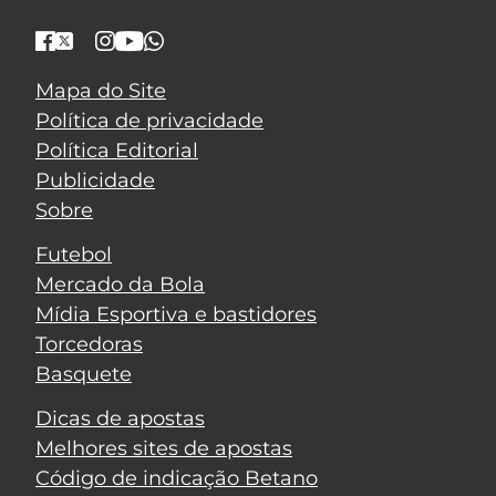
Mapa do Site
Política de privacidade
Política Editorial
Publicidade
Sobre
Futebol
Mercado da Bola
Mídia Esportiva e bastidores
Torcedoras
Basquete
Dicas de apostas
Melhores sites de apostas
Código de indicação Betano