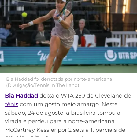
MERCADO
CÓDIGO
CORINTHIANS
DA
DE
LIBERTADORES
BOLA
INDICAÇÃO
SÃO
BET365
PAULO
COPA
PALPITES
DO
CÓDIGO
BRASIL
SANTOS
BETANO
PREMIER
FLAMENGO
MELHORES
LEAGUE
APPS
Bia Haddad foi derrotada por norte-americana
DE
FLUMINENSE
(Divulgação/Tennis In The Land)
COPA
APOSTAS
SUL-
Bia Haddad
deixa o WTA 250 de Cleveland de
BOTAFOGO
AMERICANA
tênis
com um gosto meio amargo. Neste
CASSINOS
sábado, 24 de agosto, a brasileira tomou a
ONLINE
VASCO
LIGA
virada e perdeu para a norte-americana
DOS
McCartney Kessler por 2 sets a 1, parciais de
MELHORES
CAMPEÕES
INTERNACIONAL