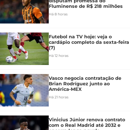
disputam promessa do
Fluminense de R$ 218 milhões
Há 8 horas
Futebol na TV hoje: veja o
cardápio completo da sexta-feira
(7)
Há 12 horas
Vasco negocia contratação de
Brian Rodríguez junto ao
América-MEX
Há 21 horas
Vinicius Júnior renova contrato
com o Real Madrid até 2032 e