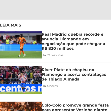
LEIA MAIS
Real Madrid quebra recorde e
anuncia Diomande em
negociação que pode chegar a
R$ 830 milhões
Há 59 minutos
River Plate dá chapéu no
Flamengo e acerta contratação
de Thiago Almada
Há 4 horas
Colo-Colo promove grande festa
para apresentar Vozinha diante