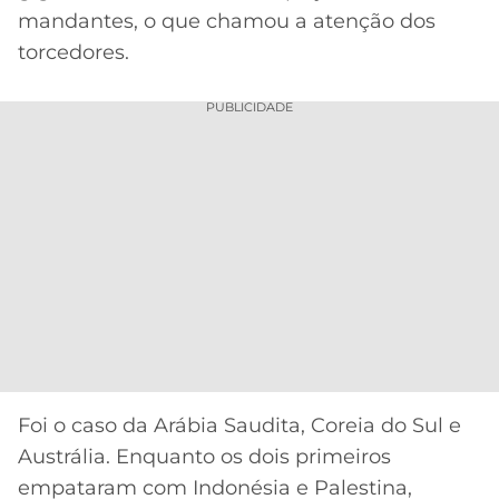
CASSINOS
mandantes, o que chamou a atenção dos
ONLINE
LALIGA
2026
GRÊMIO
torcedores.
PUBLICIDADE
ATLÉTICO
MG
CRUZEIRO
Foi o caso da Arábia Saudita, Coreia do Sul e
Austrália. Enquanto os dois primeiros
empataram com Indonésia e Palestina,