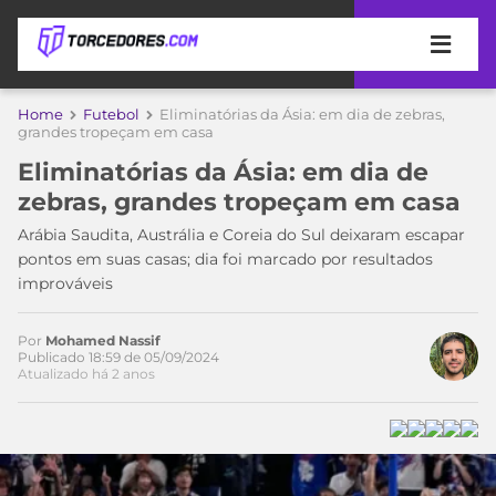
APOSTAS
Home
Futebol
Eliminatórias da Ásia: em dia de zebras,
grandes tropeçam em casa
ÚLTIMAS
DICAS
Eliminatórias da Ásia: em dia de
DE
zebras, grandes tropeçam em casa
APOSTA
Acesse o perfil do autor
COPA
no Twitter
Arábia Saudita, Austrália e Coreia do Sul deixaram escapar
DO
pontos em suas casas; dia foi marcado por resultados
MUNDO
MELHORES
improváveis
SITES
DE
TIMES
APOSTAS
Por
Mohamed Nassif
Publicado 18:59 de 05/09/2024
2026
Atualizado há 2 anos
CAMPEONATOS
MEU
TIME
CÓDIGO
MÍDIA
PROMOCIONAL
BRASILEIRÃO
ESPORTIVA
BETBOOM
PALMEIRAS
SÉRIE
A