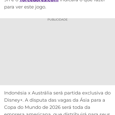
CASSINOS
ONLINE
para ver este jogo.
LALIGA
2026
GRÊMIO
PUBLICIDADE
ATLÉTICO
MG
CRUZEIRO
Indonésia x Austrália será partida exclusiva do
Disney+. A disputa das vagas da Ásia para a
Acesse o perfil do autor
no Twitter
Copa do Mundo de 2026 será toda da
empresa americana, que distribuirá para seus