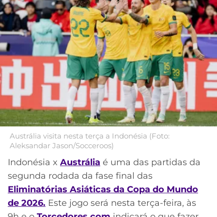
MERCADO
CÓDIGO
CORINTHIANS
DA
DE
LIBERTADORES
BOLA
INDICAÇÃO
SÃO
BET365
PAULO
COPA
PALPITES
DO
CÓDIGO
BRASIL
SANTOS
BETANO
PREMIER
FLAMENGO
MELHORES
LEAGUE
APPS
DE
FLUMINENSE
Austrália visita nesta terça a Indonésia (Foto:
COPA
APOSTAS
Aleksandar Jason/Socceroos)
SUL-
BOTAFOGO
AMERICANA
Indonésia x
Austrália
é uma das partidas da
CASSINOS
segunda rodada da fase final das
ONLINE
VASCO
LIGA
Eliminatórias Asiáticas da Copa do Mundo
DOS
de 2026.
Este jogo será nesta terça-feira, às
MELHORES
CAMPEÕES
INTERNACIONAL
9h e o
Torcedores.com
indicará o que fazer