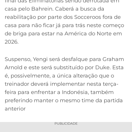
final das Eliminatórias sendo derrotada em
casa pelo Bahrein. Caberá a busca da
reabilitação por parte dos Socceroos fora de
casa para não ficar já para trás neste começo
de briga para estar na América do Norte em
2026.
Suspenso, Yengi será desfalque para Graham
Arnold e este será substituído por Duke. Esta
é, possivelmente, a única alteração que o
treinador deverá implementar nesta terça-
feira para enfrentar a Indonésia, também
preferindo manter o mesmo time da partida
anterior
PUBLICIDADE