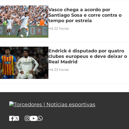
Vasco chega a acordo por
Santiago Sosa e corre contra o
tempo por estreia
Há 22 horas
Endrick é disputado por quatro
clubes europeus e deve deixar o
Real Madrid
Há 23 horas