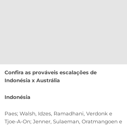
Confira as prováveis escalações de
Indonésia x Austrália
Indonésia
Paes; Walsh, Idzes, Ramadhani, Verdonk e
Tjoe-A-On; Jenner, Sulaeman, Oratmangoen e