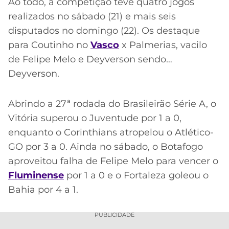
Ao todo, a competição teve quatro jogos
realizados no sábado (21) e mais seis
disputados no domingo (22). Os destaque
para Coutinho no
Vasco
x Palmerias, vacilo
de Felipe Melo e Deyverson sendo…
Deyverson.
Abrindo a 27ª rodada do Brasileirão Série A, o
Vitória superou o Juventude por 1 a 0,
enquanto o Corinthians atropelou o Atlético-
GO por 3 a 0. Ainda no sábado, o Botafogo
aproveitou falha de Felipe Melo para vencer o
Fluminense
por 1 a 0 e o Fortaleza goleou o
Bahia por 4 a 1.
PUBLICIDADE