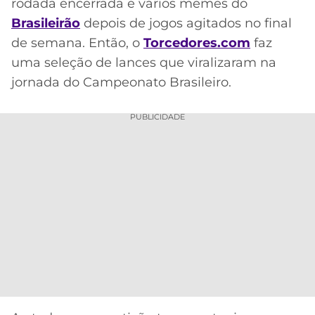
CASSINOS
rodada encerrada e vários memes do
ONLINE
Brasileirão
depois de jogos agitados no final
LALIGA
2026
GRÊMIO
de semana. Então, o
Torcedores.com
faz
uma seleção de lances que viralizaram na
ATLÉTICO
jornada do Campeonato Brasileiro.
MG
PUBLICIDADE
CRUZEIRO