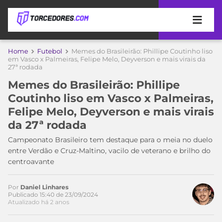
APOSTAS
Home
Futebol
Memes do Brasileirão: Phillipe Coutinho liso
em Vasco x Palmeiras, Felipe Melo, Deyverson e mais virais da
27ª rodada
ÚLTIMAS
DICAS
DE
Memes do Brasileirão: Phillipe
APOSTA
COPA
Coutinho liso em Vasco x Palmeiras,
DO
Felipe Melo, Deyverson e mais virais
MUNDO
MELHORES
da 27ª rodada
SITES
DE
Campeonato Brasileiro tem destaque para o meia no duelo
TIMES
APOSTAS
entre Verdão e Cruz-Maltino, vacilo de veterano e brilho do
2026
centroavante
CAMPEONATOS
MEU
TIME
Por
Daniel Linhares
CÓDIGO
Publicado 15:40 de 23/09/2024
MÍDIA
PROMOCIONAL
BRASILEIRÃO
Atualizado há 2 anos
ESPORTIVA
BETBOOM
PALMEIRAS
SÉRIE
A