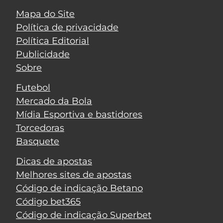
Mapa do Site
Política de privacidade
Política Editorial
Publicidade
Sobre
Futebol
Mercado da Bola
Mídia Esportiva e bastidores
Torcedoras
Basquete
Dicas de apostas
Melhores sites de apostas
Código de indicação Betano
Código bet365
Código de indicação Superbet