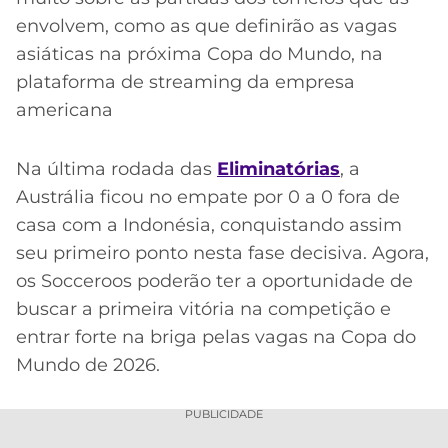
envolvem, como as que definirão as vagas
asiáticas na próxima Copa do Mundo, na
plataforma de streaming da empresa
americana
Na última rodada das
Eliminatórias
, a
Austrália ficou no empate por 0 a 0 fora de
casa com a Indonésia, conquistando assim
seu primeiro ponto nesta fase decisiva. Agora,
os Socceroos poderão ter a oportunidade de
buscar a primeira vitória na competição e
entrar forte na briga pelas vagas na Copa do
Mundo de 2026.
PUBLICIDADE