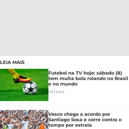
LEIA MAIS
Futebol na TV hoje: sábado (8)
tem muita bola rolando no Brasil
e no mundo
Há 1 hora
Vasco chega a acordo por
Santiago Sosa e corre contra o
tempo por estreia