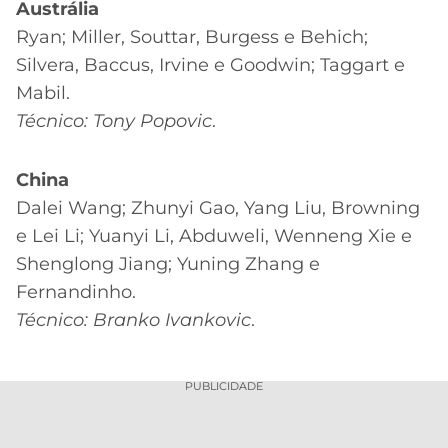
Austrália
Ryan; Miller, Souttar, Burgess e Behich;
Silvera, Baccus, Irvine e Goodwin; Taggart e
Mabil.
Técnico: Tony Popovic
.
China
Dalei Wang; Zhunyi Gao, Yang Liu, Browning
e Lei Li; Yuanyi Li, Abduweli, Wenneng Xie e
Shenglong Jiang; Yuning Zhang e
Fernandinho.
Técnico: Branko Ivankovic
.
PUBLICIDADE