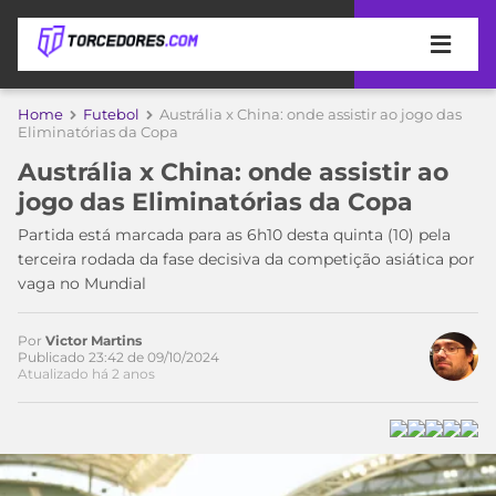
APOSTAS
Home
Futebol
Austrália x China: onde assistir ao jogo das
Eliminatórias da Copa
ÚLTIMAS
DICAS
Austrália x China: onde assistir ao
DE
jogo das Eliminatórias da Copa
APOSTA
COPA
Partida está marcada para as 6h10 desta quinta (10) pela
DO
terceira rodada da fase decisiva da competição asiática por
MUNDO
MELHORES
vaga no Mundial
SITES
DE
TIMES
APOSTAS
Por
Victor Martins
Publicado 23:42 de 09/10/2024
2026
Atualizado há 2 anos
CAMPEONATOS
MEU
TIME
CÓDIGO
MÍDIA
PROMOCIONAL
BRASILEIRÃO
ESPORTIVA
BETBOOM
PALMEIRAS
SÉRIE
A