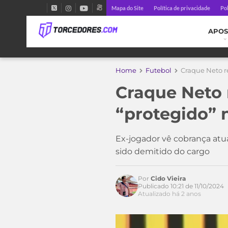
Mapa do Site
Política de privacidade
Pol
APOS
Home
Futebol
Craque Neto re
Craque Neto 
“protegido” n
Ex-jogador vê cobrança atua
sido demitido do cargo
Por
Cido Vieira
Publicado 10:21 de 11/10/2024
Atualizado há 2 anos
Acesse o perfil do autor
no Twitter