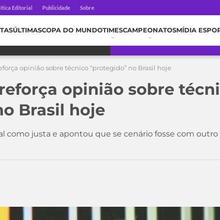
ítica Editorial
Publicidade
Sobre
TAS
ÚLTIMAS
COPA DO MUNDO
TIMES
CAMPEONATOS
MÍDIA ESPO
força opinião sobre técnico “protegido” no Brasil hoje
reforça opinião sobre técn
o Brasil hoje
l como justa e apontou que se cenário fosse com outro pro