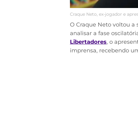
Craque Neto, ex-jogador e apr
O Craque Neto voltou a 
analisar a fase oscilató
Libertadores
, o apresen
imprensa, recebendo um 