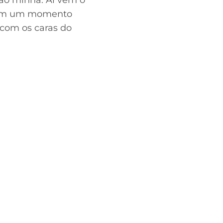
ião minha. Aí vem o
, em um momento
 com os caras do