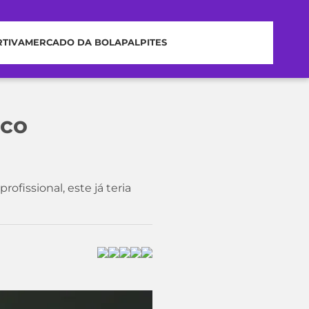
RTIVA
MERCADO DA BOLA
PALPITES
ico
fissional, este já teria