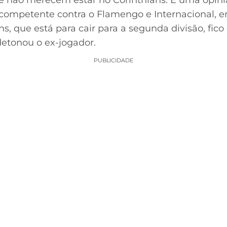
que não merecem estar no Corinthians. É uma opin
 incompetente contra o Flamengo e Internacional
s, que está para cair para a segunda divisão, fico
detonou o ex-jogador.
PUBLICIDADE