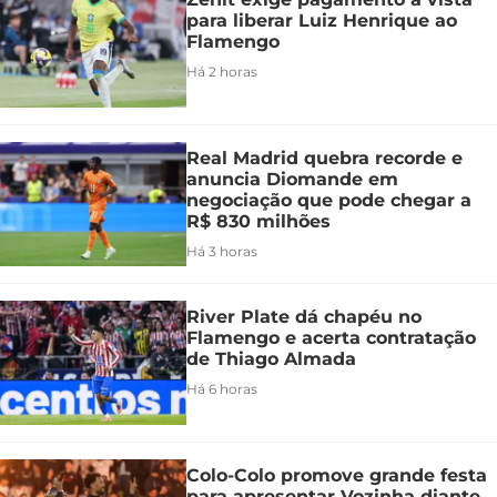
para liberar Luiz Henrique ao
Flamengo
Há 2 horas
Real Madrid quebra recorde e
anuncia Diomande em
negociação que pode chegar a
R$ 830 milhões
Há 3 horas
River Plate dá chapéu no
Flamengo e acerta contratação
de Thiago Almada
Há 6 horas
Colo-Colo promove grande festa
para apresentar Vozinha diante