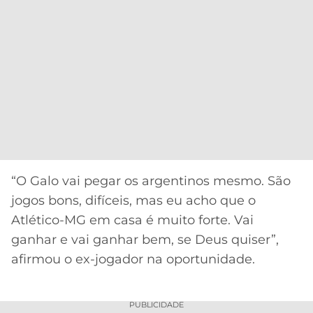
“O Galo vai pegar os argentinos mesmo. São
jogos bons, difíceis, mas eu acho que o
Atlético-MG em casa é muito forte. Vai
ganhar e vai ganhar bem, se Deus quiser”,
afirmou o ex-jogador na oportunidade.
PUBLICIDADE