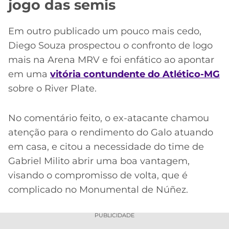
jogo das semis
Em outro publicado um pouco mais cedo,
Diego Souza prospectou o confronto de logo
mais na Arena MRV e foi enfático ao apontar
em uma
vitória contundente do Atlético-MG
sobre o River Plate.
No comentário feito, o ex-atacante chamou
atenção para o rendimento do Galo atuando
em casa, e citou a necessidade do time de
Gabriel Milito abrir uma boa vantagem,
visando o compromisso de volta, que é
complicado no Monumental de Núñez.
PUBLICIDADE