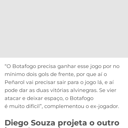
“O Botafogo precisa ganhar esse jogo por no
mínimo dois gols de frente, por que aí o
Peñarol vai precisar sair para o jogo lá, e aí
pode dar as duas vitórias alvinegras. Se vier
atacar e deixar espaço, o Botafogo
é muito difícil”, complementou o ex-jogador.
Diego Souza projeta o outro