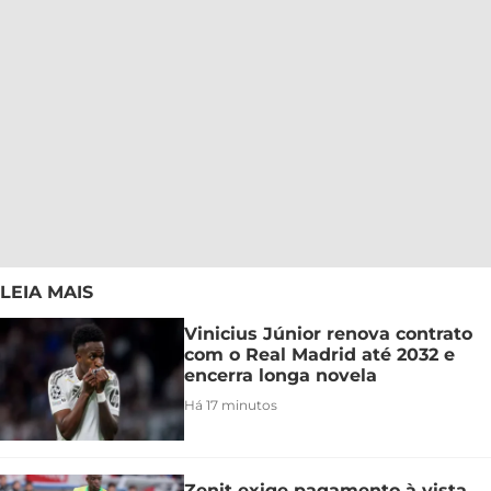
LEIA MAIS
Vinicius Júnior renova contrato
com o Real Madrid até 2032 e
encerra longa novela
Há 17 minutos
Zenit exige pagamento à vista