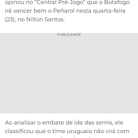
CASSINOS
opinou no “Central Pré-Jogo” que o Botafogo
ONLINE
irá vencer bem o Peñarol nesta quarta-feira
LALIGA
2026
GRÊMIO
(23), no Nilton Santos.
ATLÉTICO
PUBLICIDADE
MG
CRUZEIRO
Ao analisar o embate de ida das semis, ele
classificou que o time uruguaio não virá com