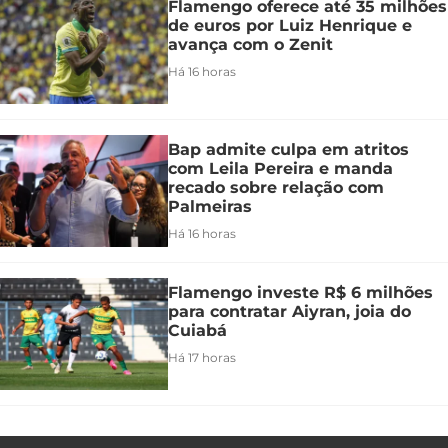
Flamengo oferece até 35 milhões
de euros por Luiz Henrique e
avança com o Zenit
Há 16 horas
Bap admite culpa em atritos
com Leila Pereira e manda
recado sobre relação com
Palmeiras
Há 16 horas
Flamengo investe R$ 6 milhões
para contratar Aiyran, joia do
Cuiabá
Há 17 horas