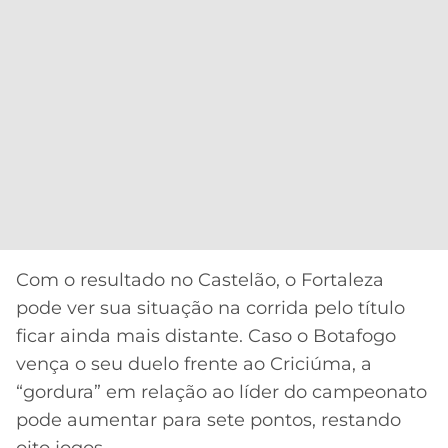
Com o resultado no Castelão, o Fortaleza
pode ver sua situação na corrida pelo título
ficar ainda mais distante. Caso o Botafogo
vença o seu duelo frente ao Criciúma, a
“gordura” em relação ao líder do campeonato
pode aumentar para sete pontos, restando
oito jogos.