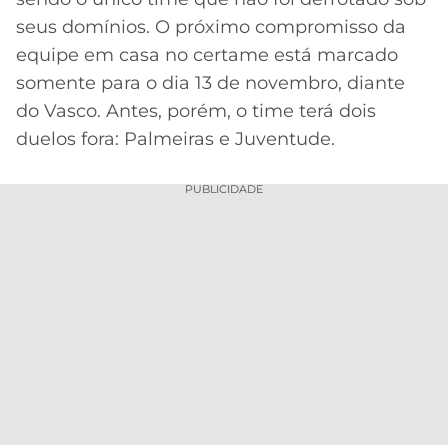
seus domínios. O próximo compromisso da
equipe em casa no certame está marcado
somente para o dia 13 de novembro, diante
do Vasco. Antes, porém, o time terá dois
duelos fora: Palmeiras e Juventude.
PUBLICIDADE