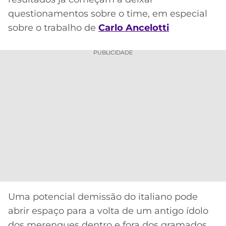
CASSINOS
ONLINE
questionamentos sobre o time, em especial
LALIGA
2026
GRÊMIO
sobre o trabalho de
Carlo Ancelotti
ATLÉTICO
PUBLICIDADE
MG
CRUZEIRO
Uma potencial demissão do italiano pode
Acesse o perfil do autor
no Twitter
abrir espaço para a volta de um antigo ídolo
dos merengues dentro e fora dos gramados.