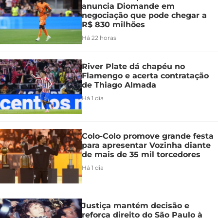
anuncia Diomande em
negociação que pode chegar a
R$ 830 milhões
Há 22 horas
River Plate dá chapéu no
Flamengo e acerta contratação
de Thiago Almada
Há 1 dia
Colo-Colo promove grande festa
para apresentar Vozinha diante
de mais de 35 mil torcedores
Há 1 dia
Justiça mantém decisão e
reforça direito do São Paulo à