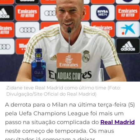
MERCADO
CÓDIGO
CORINTHIANS
DA
DE
LIBERTADORES
BOLA
INDICAÇÃO
SÃO
BET365
PAULO
COPA
PALPITES
DO
CÓDIGO
BRASIL
SANTOS
BETANO
PREMIER
FLAMENGO
MELHORES
LEAGUE
APPS
DE
FLUMINENSE
Zidane teve Real Madrid como último time (Foto:
COPA
APOSTAS
Divulgação/Site Oficial do Real Madrid)
SUL-
BOTAFOGO
AMERICANA
A derrota para o Milan na última terça-feira (5)
CASSINOS
pela Uefa Champions League foi mais um
ONLINE
VASCO
LIGA
passo na situação complicada do
Real Madrid
DOS
neste começo de temporada. Os maus
MELHORES
CAMPEÕES
INTERNACIONAL
resultados já começam a deixar