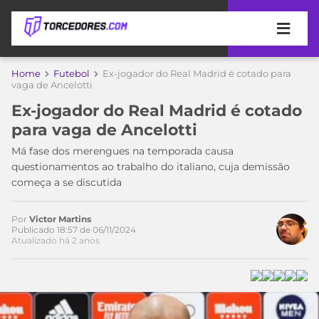
APOSTAS
Home
Futebol
Ex-jogador do Real Madrid é cotado para
vaga de Ancelotti
ÚLTIMAS
DICAS
Ex-jogador do Real Madrid é cotado
DE
para vaga de Ancelotti
APOSTA
COPA
Má fase dos merengues na temporada causa
DO
questionamentos ao trabalho do italiano, cuja demissão
MUNDO
MELHORES
começa a se discutida
SITES
DE
TIMES
APOSTAS
Por
Victor Martins
Publicado 18:57 de 06/11/2024
2026
Atualizado há 2 anos
CAMPEONATOS
MEU
TIME
CÓDIGO
MÍDIA
PROMOCIONAL
BRASILEIRÃO
ESPORTIVA
BETBOOM
PALMEIRAS
SÉRIE
A