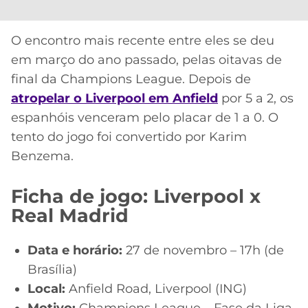
O encontro mais recente entre eles se deu
em março do ano passado, pelas oitavas de
final da Champions League. Depois de
atropelar o Liverpool em Anfield
por 5 a 2, os
espanhóis venceram pelo placar de 1 a 0. O
tento do jogo foi convertido por Karim
Benzema.
Ficha de jogo: Liverpool x
Real Madrid
Data e horário:
27 de novembro – 17h (de
Brasília)
Local:
Anfield Road, Liverpool (ING)