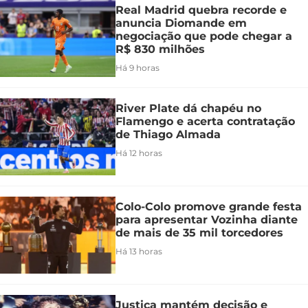
Real Madrid quebra recorde e
anuncia Diomande em
negociação que pode chegar a
R$ 830 milhões
Há 9 horas
River Plate dá chapéu no
Flamengo e acerta contratação
de Thiago Almada
Há 12 horas
Colo-Colo promove grande festa
para apresentar Vozinha diante
de mais de 35 mil torcedores
Há 13 horas
Justiça mantém decisão e