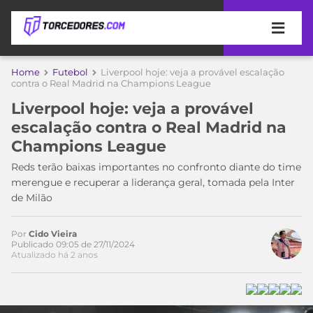
APOSTAS
Home
Futebol
Liverpool hoje: veja a provável escalação
contra o Real Madrid na Champions League
ÚLTIMAS
DICAS
Liverpool hoje: veja a provável
DE
escalação contra o Real Madrid na
APOSTA
COPA
Champions League
DO
MUNDO
MELHORES
Reds terão baixas importantes no confronto diante do time
SITES
merengue e recuperar a liderança geral, tomada pela Inter
DE
de Milão
TIMES
APOSTAS
2026
Por
Cido Vieira
CAMPEONATOS
MEU
Publicado 09:05 de 27/11/2024
Atualizado há 2 anos
TIME
CÓDIGO
MÍDIA
PROMOCIONAL
BRASILEIRÃO
Acesse o perfil do autor
ESPORTIVA
BETBOOM
PALMEIRAS
SÉRIE
no Twitter
A