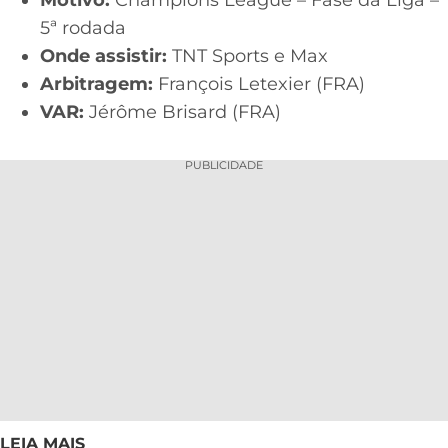
Motivo:
Champions League – Fase da Liga –
5ª rodada
Onde assistir:
TNT Sports e Max
Arbitragem:
François Letexier (FRA)
VAR:
Jérôme Brisard (FRA)
PUBLICIDADE
LEIA MAIS