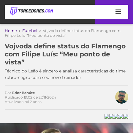
APOSTAS
Home
Futebol
Vojvoda define status do Flamengo com
Filipe Luís: “Meu ponto de vista”
ÚLTIMAS
DICAS
Vojvoda define status do Flamengo
DE
com Filipe Luís: “Meu ponto de
APOSTA
COPA
vista”
DO
MUNDO
MELHORES
Técnico do Leão é sincero e analisa características do time
SITES
rubro-negro com seu novo treinador
DE
TIMES
APOSTAS
Por
Eder Bahúte
2026
Publicado 19:02 de 27/11/2024
Atualizado há 2 anos
CAMPEONATOS
MEU
TIME
CÓDIGO
MÍDIA
PROMOCIONAL
BRASILEIRÃO
ESPORTIVA
BETBOOM
PALMEIRAS
SÉRIE
A