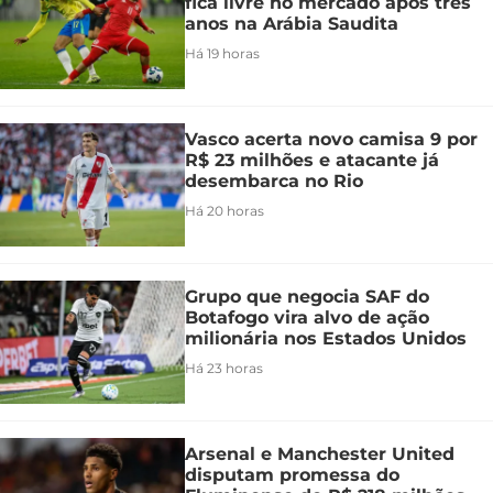
fica livre no mercado após três
anos na Arábia Saudita
Há 19 horas
Vasco acerta novo camisa 9 por
R$ 23 milhões e atacante já
desembarca no Rio
Há 20 horas
Grupo que negocia SAF do
Botafogo vira alvo de ação
milionária nos Estados Unidos
Há 23 horas
Arsenal e Manchester United
disputam promessa do