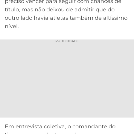
CASSINOS
preciso vencer para seguir com chances de
ONLINE
título, mas não deixou de admitir que do
LALIGA
2026
GRÊMIO
outro lado havia atletas também de altíssimo
nível.
ATLÉTICO
MG
PUBLICIDADE
CRUZEIRO
Em entrevista coletiva, o comandante do