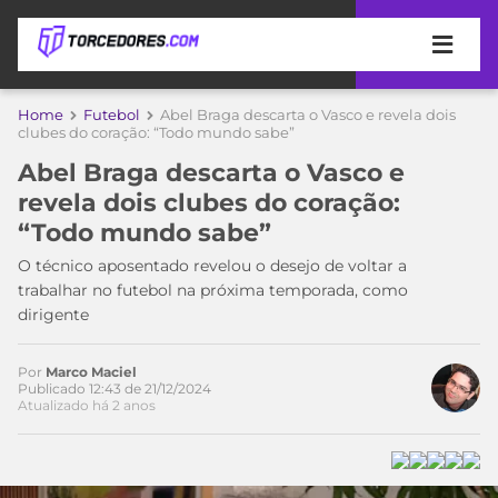
APOSTAS
Home
Futebol
Abel Braga descarta o Vasco e revela dois
clubes do coração: “Todo mundo sabe”
ÚLTIMAS
DICAS
Abel Braga descarta o Vasco e
DE
revela dois clubes do coração:
APOSTA
COPA
“Todo mundo sabe”
DO
MUNDO
MELHORES
O técnico aposentado revelou o desejo de voltar a
SITES
trabalhar no futebol na próxima temporada, como
DE
dirigente
TIMES
APOSTAS
2026
Por
Marco Maciel
CAMPEONATOS
MEU
Publicado 12:43 de 21/12/2024
Atualizado há 2 anos
TIME
CÓDIGO
MÍDIA
PROMOCIONAL
BRASILEIRÃO
ESPORTIVA
BETBOOM
PALMEIRAS
SÉRIE
A