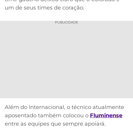
CASSINOS
ONLINE
um de seus times de coração.
LALIGA
2026
GRÊMIO
PUBLICIDADE
ATLÉTICO
MG
CRUZEIRO
Além do Internacional, o técnico atualmente
aposentado também colocou o
Fluminense
entre as equipes que sempre apoiará.