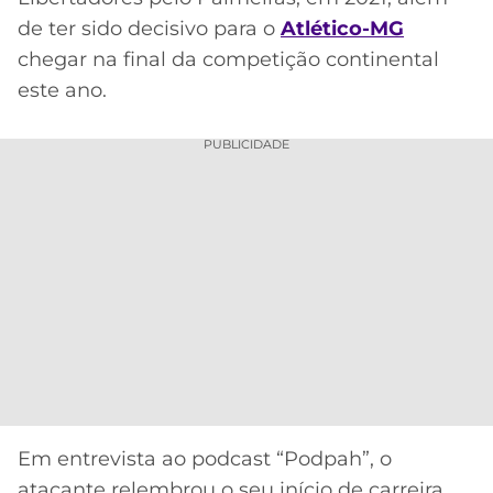
CASSINOS
ONLINE
de ter sido decisivo para o
Atlético-MG
LALIGA
2026
GRÊMIO
chegar na final da competição continental
este ano.
ATLÉTICO
MG
PUBLICIDADE
CRUZEIRO
Em entrevista ao podcast “Podpah”, o
atacante relembrou o seu início de carreira,