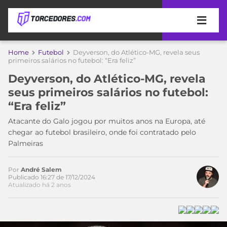
APOSTAS
Home
Futebol
Deyverson, do Atlético-MG, revela seus
primeiros salários no futebol: “Era feliz”
ÚLTIMAS
DICAS
Deyverson, do Atlético-MG, revela
DE
seus primeiros salários no futebol:
APOSTA
COPA
“Era feliz”
Acesse o perfil do autor
DO
no Twitter
MUNDO
MELHORES
Atacante do Galo jogou por muitos anos na Europa, até
SITES
chegar ao futebol brasileiro, onde foi contratado pelo
DE
Palmeiras
TIMES
APOSTAS
2026
Por
André Salem
CAMPEONATOS
MEU
Publicado 16:27 de 17/12/2024
Atualizado há 2 anos
TIME
CÓDIGO
MÍDIA
PROMOCIONAL
BRASILEIRÃO
ESPORTIVA
BETBOOM
PALMEIRAS
SÉRIE
A