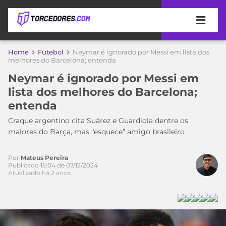
APOSTAS
Home
Futebol
Neymar é ignorado por Messi em lista dos
melhores do Barcelona; entenda
ÚLTIMAS
DICAS
Neymar é ignorado por Messi em
DE
lista dos melhores do Barcelona;
APOSTA
COPA
entenda
DO
MUNDO
MELHORES
Craque argentino cita Suárez e Guardiola dentre os
SITES
maiores do Barça, mas “esquece” amigo brasileiro
DE
TIMES
APOSTAS
Por
Mateus Pereira
2026
Publicado 15:04 de 07/12/2024
Atualizado há 2 anos
CAMPEONATOS
MEU
TIME
CÓDIGO
MÍDIA
PROMOCIONAL
BRASILEIRÃO
ESPORTIVA
BETBOOM
PALMEIRAS
SÉRIE
A