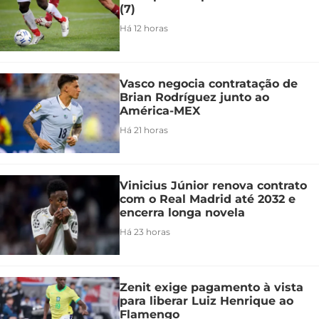
(7)
Há 12 horas
Vasco negocia contratação de
Brian Rodríguez junto ao
América-MEX
Há 21 horas
Vinicius Júnior renova contrato
com o Real Madrid até 2032 e
encerra longa novela
Há 23 horas
Zenit exige pagamento à vista
para liberar Luiz Henrique ao
Flamengo