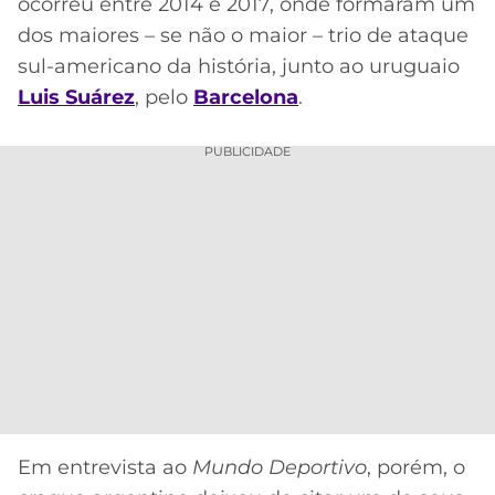
CASSINOS
ocorreu entre 2014 e 2017, onde formaram um
ONLINE
dos maiores – se não o maior – trio de ataque
LALIGA
2026
GRÊMIO
sul-americano da história, junto ao uruguaio
Luis Suárez
, pelo
Barcelona
.
ATLÉTICO
MG
PUBLICIDADE
CRUZEIRO
Em entrevista ao
Mundo Deportivo
, porém, o