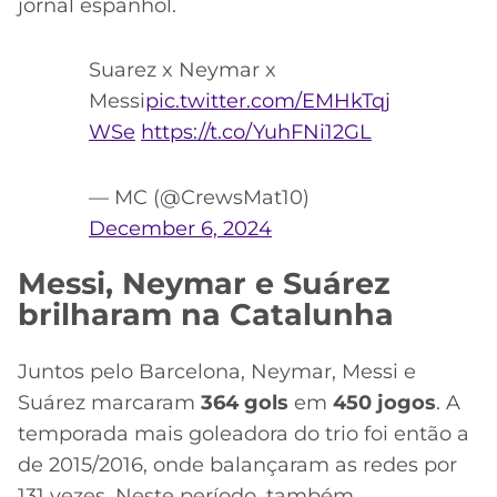
jornal espanhol.
Suarez x Neymar x
Messi
pic.twitter.com/EMHkTqj
WSe
https://t.co/YuhFNi12GL
— MC (@CrewsMat10)
December 6, 2024
Messi, Neymar e Suárez
brilharam na Catalunha
Juntos pelo Barcelona, Neymar, Messi e
Suárez marcaram
364 gols
em
450 jogos
. A
temporada mais goleadora do trio foi então a
de 2015/2016, onde balançaram as redes por
131 vezes. Neste período, também