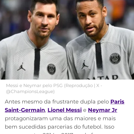
MERCADO
CÓDIGO
CORINTHIANS
DA
DE
LIBERTADORES
BOLA
INDICAÇÃO
SÃO
BET365
PAULO
COPA
PALPITES
DO
CÓDIGO
BRASIL
SANTOS
BETANO
PREMIER
FLAMENGO
MELHORES
LEAGUE
APPS
DE
FLUMINENSE
COPA
Messi e Neymar pelo PSG (Reprodução | X -
APOSTAS
@ChampionsLeague)
SUL-
BOTAFOGO
AMERICANA
Antes mesmo da frustrante dupla pelo
Paris
CASSINOS
Saint-Germain
,
Lionel Messi
e
Neymar Jr
ONLINE
VASCO
LIGA
protagonizaram uma das maiores e mais
DOS
bem sucedidas parcerias do futebol. Isso
MELHORES
CAMPEÕES
INTERNACIONAL