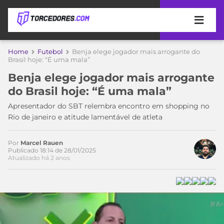
APOSTAS
Home
Futebol
⁠Benja elege jogador mais arrogante do
Brasil hoje: “É uma mala”
ÚLTIMAS
DICAS
⁠Benja elege jogador mais arrogante
DE
do Brasil hoje: “É uma mala”
APOSTA
COPA
Apresentador do SBT relembra encontro em shopping no
DO
Rio de janeiro e atitude lamentável de atleta
MUNDO
MELHORES
SITES
DE
Por
Marcel Rauen
TIMES
Publicado 18:14 de 28/01/2025
APOSTAS
Atualizado há 2 anos
2026
CAMPEONATOS
MEU
TIME
CÓDIGO
MÍDIA
PROMOCIONAL
BRASILEIRÃO
ESPORTIVA
BETBOOM
PALMEIRAS
SÉRIE
A