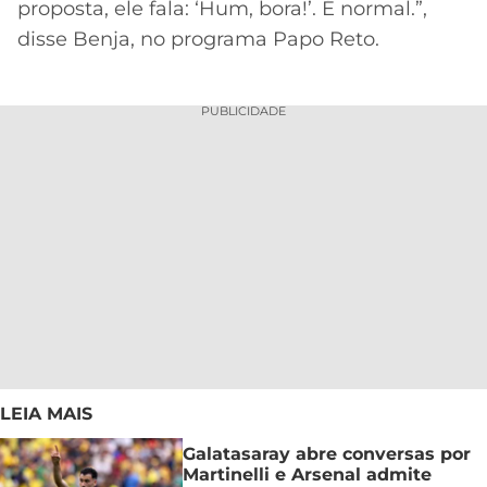
proposta, ele fala: ‘Hum, bora!’. É normal.”,
disse Benja, no programa Papo Reto.
PUBLICIDADE
LEIA MAIS
Galatasaray abre conversas por
Martinelli e Arsenal admite