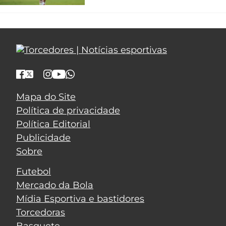
Mapa do Site
Política de privacidade
Política Editorial
Publicidade
Sobre
Futebol
Mercado da Bola
Mídia Esportiva e bastidores
Torcedoras