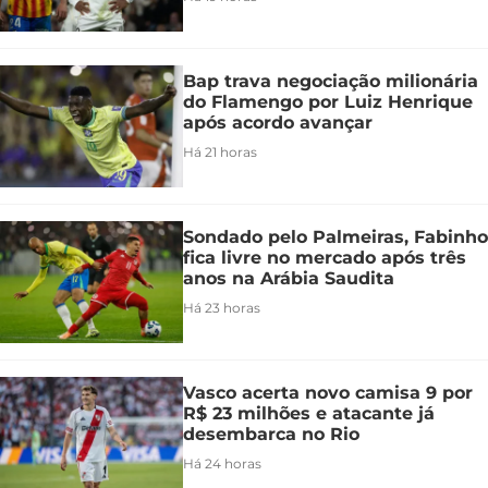
Bap trava negociação milionária
do Flamengo por Luiz Henrique
após acordo avançar
Há 21 horas
Sondado pelo Palmeiras, Fabinho
fica livre no mercado após três
anos na Arábia Saudita
Há 23 horas
Vasco acerta novo camisa 9 por
R$ 23 milhões e atacante já
desembarca no Rio
Há 24 horas