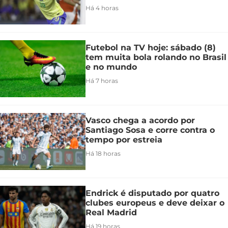
Há 4 horas
Futebol na TV hoje: sábado (8)
tem muita bola rolando no Brasil
e no mundo
Há 7 horas
Vasco chega a acordo por
Santiago Sosa e corre contra o
tempo por estreia
Há 18 horas
Endrick é disputado por quatro
clubes europeus e deve deixar o
Real Madrid
Há 19 horas