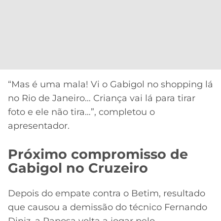
“Mas é uma mala! Vi o Gabigol no shopping lá
no Rio de Janeiro… Criança vai lá para tirar
foto e ele não tira…”, completou o
apresentador.
Próximo compromisso de
Gabigol no Cruzeiro
Depois do empate contra o Betim, resultado
que causou a demissão do técnico Fernando
Diniz, a Raposa volta a jogar pelo