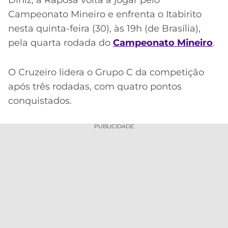
Campeonato Mineiro e enfrenta o Itabirito
nesta quinta-feira (30), às 19h (de Brasília),
pela quarta rodada do
Campeonato Mineiro
.
O Cruzeiro lidera o Grupo C da competição
após três rodadas, com quatro pontos
conquistados.
PUBLICIDADE