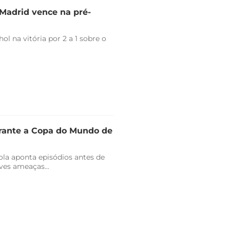
l Madrid vence na pré-
l na vitória por 2 a 1 sobre o
urante a Copa do Mundo de
ola aponta episódios antes de
ves ameaças...