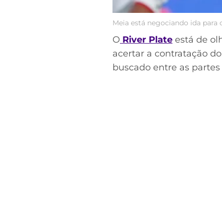
Meia está negociando ida para o
O
River Plate
está de o
acertar a contratação 
buscado entre as partes 
Acesse o perfil do autor
no Twitter