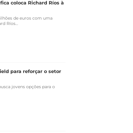
fica coloca Richard Ríos à
milhões de euros com uma
d Ríos...
eld para reforçar o setor
 busca jovens opções para o