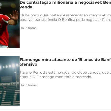
De contratação milionária a negociável: Ben
venda
Clube português pretende arrecadar ao menos 40 
possível transferência O Benfica pode negociar Richar
Há 13 horas
Flamengo mira atacante de 19 anos do Banfi
ofensivo
Tiziano Perrotta está no radar do clube carioca, que
ataque O Flamengo monitora o mercado...
Há 16 horas