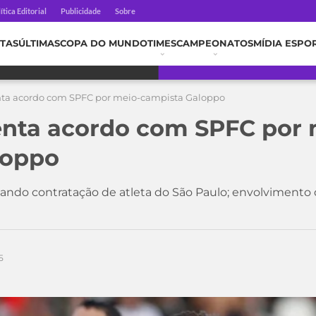
ítica Editorial
Publicidade
Sobre
TAS
ÚLTIMAS
COPA DO MUNDO
TIMES
CAMPEONATOS
MÍDIA ESPO
enta acordo com SPFC por meio-campista Galoppo
tenta acordo com SPFC por 
loppo
ndo contratação de atleta do São Paulo; envolvimento d
5