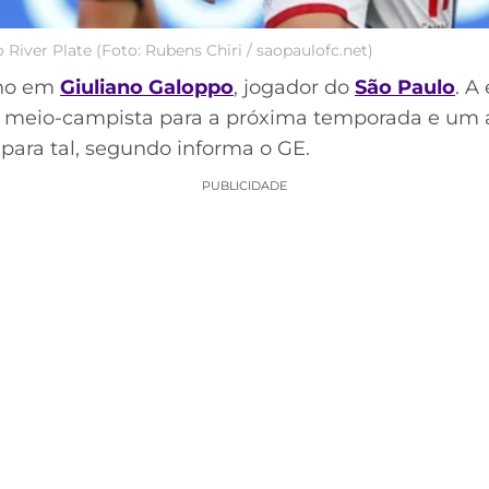
 River Plate (Foto: Rubens Chiri / saopaulofc.net)
lho em
Giuliano Galoppo
, jogador do
São Paulo
. A
do meio-campista para a próxima temporada e um 
para tal, segundo informa o GE.
PUBLICIDADE