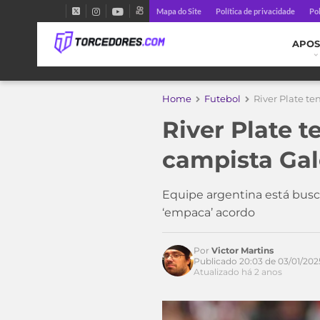
Mapa do Site
Política de privacidade
Pol
APOS
Home
Futebol
River Plate t
River Plate 
campista Ga
Equipe argentina está busca
‘empaca’ acordo
Por
Victor Martins
Publicado 20:03 de 03/01/202
Atualizado há 2 anos