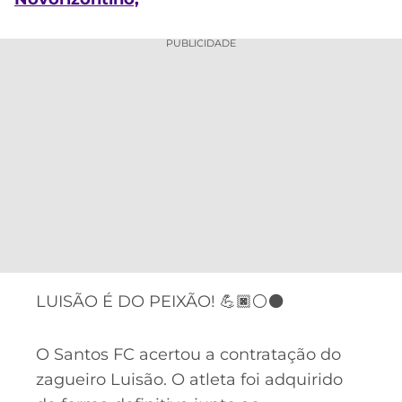
CASSINOS
ONLINE
LALIGA
2026
GRÊMIO
PUBLICIDADE
ATLÉTICO
MG
CRUZEIRO
LUISÃO É DO PEIXÃO! 💪🏿⚪⚫
Acesse o perfil do autor
O Santos FC acertou a contratação do
no Twitter
zagueiro Luisão. O atleta foi adquirido