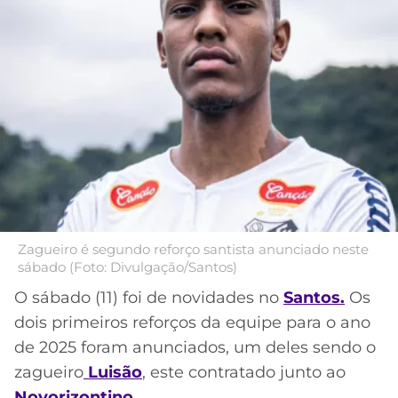
MERCADO
CÓDIGO
CORINTHIANS
DA
DE
LIBERTADORES
BOLA
INDICAÇÃO
SÃO
BET365
PAULO
COPA
PALPITES
DO
CÓDIGO
BRASIL
SANTOS
BETANO
PREMIER
FLAMENGO
MELHORES
LEAGUE
APPS
DE
FLUMINENSE
Zagueiro é segundo reforço santista anunciado neste
COPA
APOSTAS
sábado (Foto: Divulgação/Santos)
SUL-
BOTAFOGO
AMERICANA
O sábado (11) foi de novidades no
Santos.
Os
CASSINOS
dois primeiros reforços da equipe para o ano
ONLINE
VASCO
LIGA
de 2025 foram anunciados, um deles sendo o
DOS
zagueiro
Luisão
, este contratado junto ao
MELHORES
CAMPEÕES
INTERNACIONAL
Novorizontino,