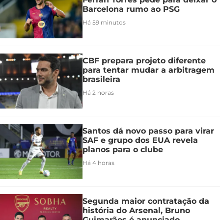
Barcelona rumo ao PSG
Há 59 minutos
CBF prepara projeto diferente
para tentar mudar a arbitragem
brasileira
Há 2 horas
Santos dá novo passo para virar
SAF e grupo dos EUA revela
planos para o clube
Há 4 horas
Segunda maior contratação da
história do Arsenal, Bruno
Guimarães é anunciado