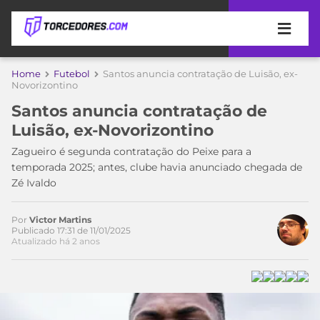
APOSTAS
Home
Futebol
Santos anuncia contratação de Luisão, ex-
Novorizontino
ÚLTIMAS
DICAS
Santos anuncia contratação de
DE
Luisão, ex-Novorizontino
APOSTA
COPA
Zagueiro é segunda contratação do Peixe para a
DO
temporada 2025; antes, clube havia anunciado chegada de
MUNDO
MELHORES
Zé Ivaldo
SITES
DE
TIMES
APOSTAS
Por
Victor Martins
Publicado 17:31 de 11/01/2025
2026
Atualizado há 2 anos
CAMPEONATOS
MEU
TIME
CÓDIGO
MÍDIA
PROMOCIONAL
BRASILEIRÃO
ESPORTIVA
BETBOOM
PALMEIRAS
SÉRIE
A