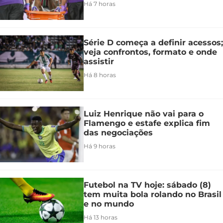
Há 7 horas
Série D começa a definir acessos;
veja confrontos, formato e onde
assistir
Há 8 horas
Luiz Henrique não vai para o
Flamengo e estafe explica fim
das negociações
Há 9 horas
Futebol na TV hoje: sábado (8)
tem muita bola rolando no Brasil
e no mundo
Há 13 horas