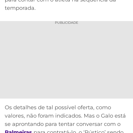
CASSINOS
ONLINE
temporada.
LALIGA
2026
GRÊMIO
PUBLICIDADE
ATLÉTICO
MG
CRUZEIRO
Os detalhes de tal possível oferta, como
valores, não foram indicados. Mas o Galo está
Acesse o perfil do autor
no Twitter
se aprontando para tentar conversar com o
Palmeiras
para contratá-lo, o ‘Rústico’ sendo