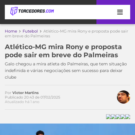
APOSTAS
Home
Futebol
Atlético-MG mira Rony e proposta pode sair
em breve do Palmeiras
ÚLTIMAS
DICAS
Atlético-MG mira Rony e proposta
DE
pode sair em breve do Palmeiras
APOSTA
COPA
Galo chegou a mira atleta do Palmeiras, que tem situação
DO
indefinida e várias negociações sem sucesso para deixar
MUNDO
MELHORES
clube
SITES
DE
TIMES
APOSTAS
Por
Victor Martins
Publicado 20:43 de 07/02/2025
2026
Atualizado há 1 ano
CAMPEONATOS
MEU
TIME
CÓDIGO
MÍDIA
PROMOCIONAL
BRASILEIRÃO
ESPORTIVA
BETBOOM
PALMEIRAS
SÉRIE
A