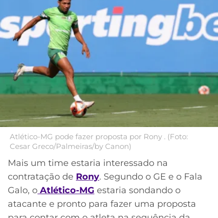
MERCADO
CÓDIGO
CORINTHIANS
DA
DE
LIBERTADORES
BOLA
INDICAÇÃO
SÃO
BET365
PAULO
COPA
PALPITES
DO
CÓDIGO
BRASIL
SANTOS
BETANO
PREMIER
FLAMENGO
MELHORES
LEAGUE
APPS
DE
FLUMINENSE
Atlético-MG pode fazer proposta por Rony . (Foto:
COPA
APOSTAS
Cesar Greco/Palmeiras/by Canon)
SUL-
BOTAFOGO
AMERICANA
Mais um time estaria interessado na
CASSINOS
contratação de
Rony
. Segundo o GE e o Fala
ONLINE
VASCO
LIGA
Galo, o
Atlético-MG
estaria sondando o
DOS
atacante e pronto para fazer uma proposta
MELHORES
CAMPEÕES
INTERNACIONAL
para contar com o atleta na sequência da