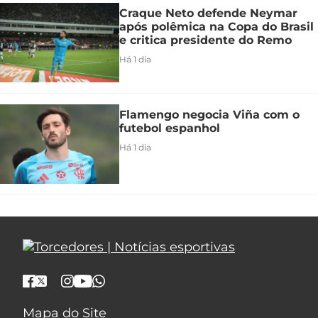
Craque Neto defende Neymar
após polêmica na Copa do Brasil
e critica presidente do Remo
Há 1 dia
Flamengo negocia Viña com o
futebol espanhol
Há 1 dia
Mapa do Site