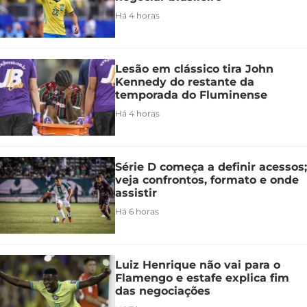
Há 4 horas
Lesão em clássico tira John
Kennedy do restante da
temporada do Fluminense
Há 4 horas
Série D começa a definir acessos;
veja confrontos, formato e onde
assistir
Há 6 horas
Luiz Henrique não vai para o
Flamengo e estafe explica fim
das negociações