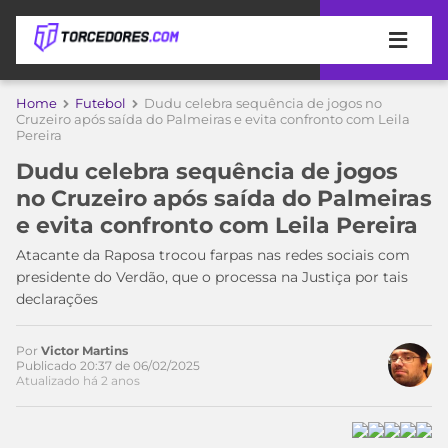
APOSTAS
Home
Futebol
Dudu celebra sequência de jogos no
Cruzeiro após saída do Palmeiras e evita confronto com Leila
Pereira
ÚLTIMAS
DICAS
DE
Dudu celebra sequência de jogos
APOSTA
COPA
no Cruzeiro após saída do Palmeiras
DO
e evita confronto com Leila Pereira
MUNDO
MELHORES
Atacante da Raposa trocou farpas nas redes sociais com
SITES
presidente do Verdão, que o processa na Justiça por tais
DE
TIMES
declarações
APOSTAS
2026
CAMPEONATOS
MEU
Por
Victor Martins
Publicado 20:37 de 06/02/2025
TIME
CÓDIGO
Atualizado há 2 anos
MÍDIA
PROMOCIONAL
BRASILEIRÃO
ESPORTIVA
BETBOOM
PALMEIRAS
SÉRIE
A