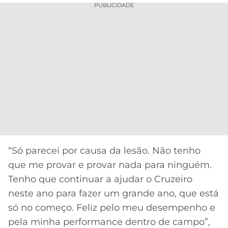
PUBLICIDADE
“Só parecei por causa da lesão. Não tenho
que me provar e provar nada para ninguém.
Tenho que continuar a ajudar o Cruzeiro
neste ano para fazer um grande ano, que está
só no começo. Feliz pelo meu desempenho e
pela minha performance dentro de campo”,