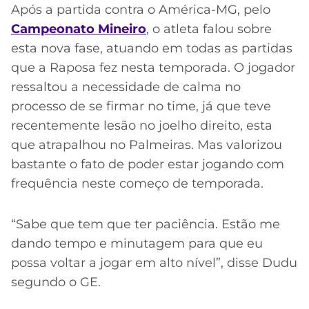
Após a partida contra o América-MG, pelo
Campeonato Mineiro
, o atleta falou sobre
esta nova fase, atuando em todas as partidas
que a Raposa fez nesta temporada. O jogador
ressaltou a necessidade de calma no
processo de se firmar no time, já que teve
recentemente lesão no joelho direito, esta
que atrapalhou no Palmeiras. Mas valorizou
bastante o fato de poder estar jogando com
frequência neste começo de temporada.
“Sabe que tem que ter paciência. Estão me
dando tempo e minutagem para que eu
possa voltar a jogar em alto nível”, disse Dudu
segundo o GE.