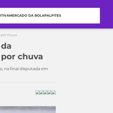
RTIVA
MERCADO DA BOLA
PALPITES
 por chuva
 da
 por chuva
o, na final disputada em