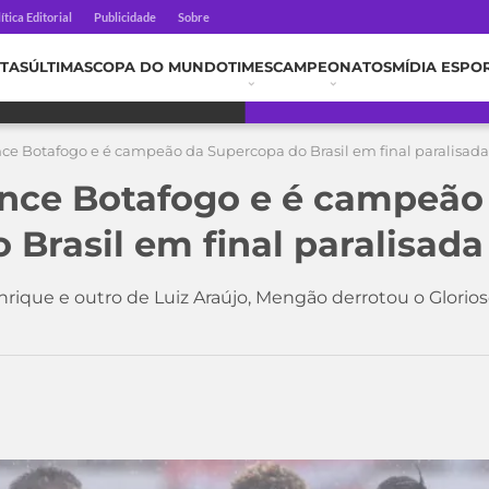
ítica Editorial
Publicidade
Sobre
TAS
ÚLTIMAS
COPA DO MUNDO
TIMES
CAMPEONATOS
MÍDIA ESPO
e Botafogo e é campeão da Supercopa do Brasil em final paralisada
nce Botafogo e é campeão
 Brasil em final paralisada
ique e outro de Luiz Araújo, Mengão derrotou o Glorios