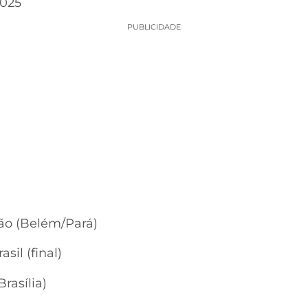
2025
PUBLICIDADE
ão (Belém/Pará)
sil (final)
Brasília)