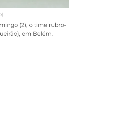
o)
mingo (2), o time rubro-
gueirão), em Belém.