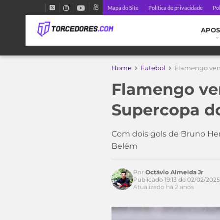
Mapa do Site
Política de privacidade
Pol
APOS
Home
Futebol
Flamengo venc
Flamengo ve
Supercopa do
Acesse o perfil do autor
Com dois gols de Bruno Henr
no Twitter
Belém
Por
Octávio Almeida Jr
Publicado 19:13 de 02/02/2025
Atualizado há 2 anos