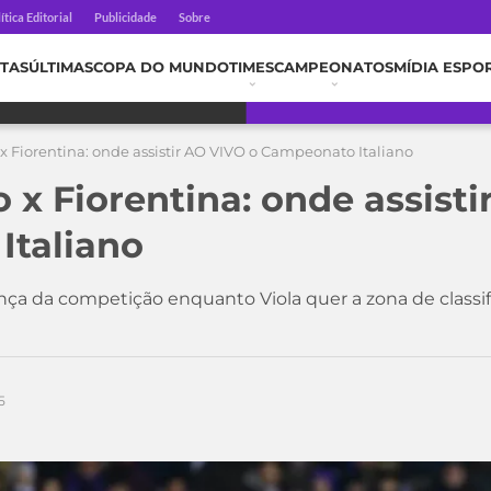
ítica Editorial
Publicidade
Sobre
TAS
ÚLTIMAS
COPA DO MUNDO
TIMES
CAMPEONATOS
MÍDIA ESPO
 x Fiorentina: onde assistir AO VIVO o Campeonato Italiano
o x Fiorentina: onde assist
Italiano
ança da competição enquanto Viola quer a zona de class
5