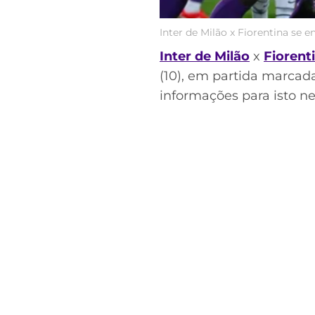
Inter de Milão x Fiorentina se 
Inter de Milão
x
Fiorent
(10), em partida marcad
informações para isto n
Acesse o perfil do autor
no Twitter