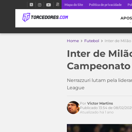
Mapa do Site
Política de privacidade
Pol
APOS
Home
Futebol
Inter de Milão
Inter de Milã
Campeonato 
Nerrazzuri lutam pela lider
League
Por
Victor Martins
Publicado 13:54 de 08/02/202
Atualizado há 1 ano