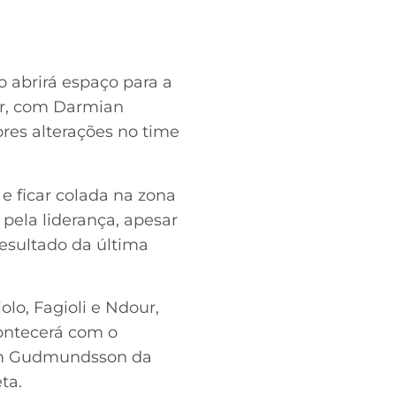
o abrirá espaço para a
ar, com Darmian
res alterações no time
 e ficar colada na zona
pela liderança, apesar
resultado da última
lo, Fagioli e Ndour,
ontecerá com o
bém Gudmundsson da
ta.