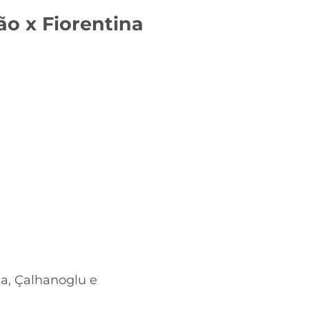
ão x Fiorentina
la, Çalhanoglu e