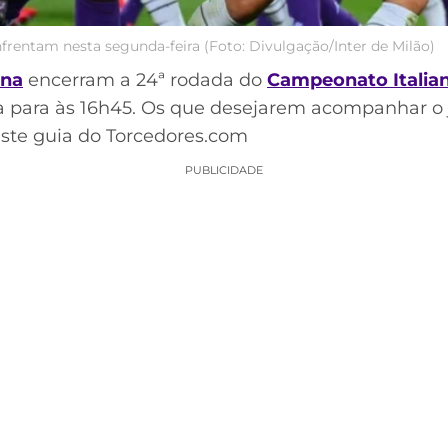
enfrentam nesta segunda-feira (Foto: Divulgação/Inter de Milão)
ina
encerram a 24ª rodada do
Campeonato Italia
a para às 16h45. Os que desejarem acompanhar o 
este guia do Torcedores.com
PUBLICIDADE