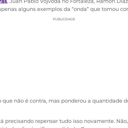
ras
, Juan Pablo Vojvoda no Fortaleza, Ramón Díaz
apenas alguns exemplos da “onda” que tomou conta
PUBLICIDADE
o que não é contra, mas ponderou a quantidade de
stá precisando repensar tudo isso novamente. Não,