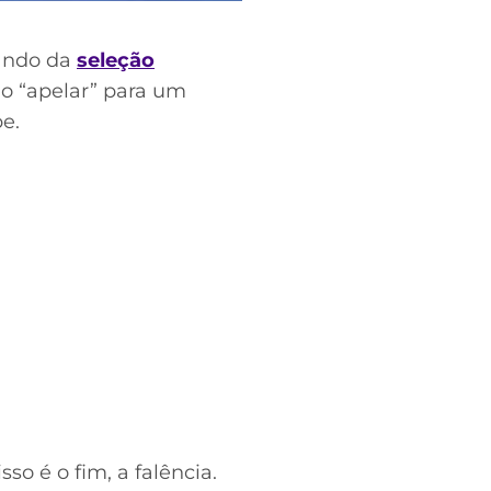
mando da
seleção
io “apelar” para um
e.
so é o fim, a falência.