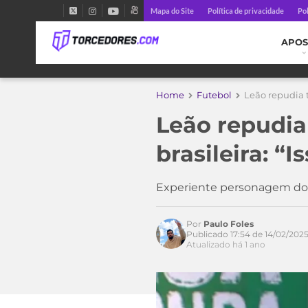
Mapa do Site
Política de privacidade
Pol
APOS
Home
Futebol
Leão repudia tr
Leão repudia
brasileira: “I
Experiente personagem do fu
Por
Paulo Foles
Publicado 17:54 de 14/02/202
Acesse o perfil do autor
Atualizado há 1 ano
no Twitter