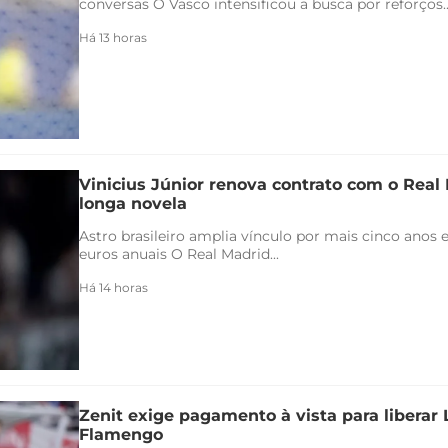
conversas O Vasco intensificou a busca por reforços..
Há 13 horas
Vinicius Júnior renova contrato com o Real 
longa novela
Astro brasileiro amplia vínculo por mais cinco anos e
euros anuais O Real Madrid...
Há 14 horas
Zenit exige pagamento à vista para liberar
Flamengo