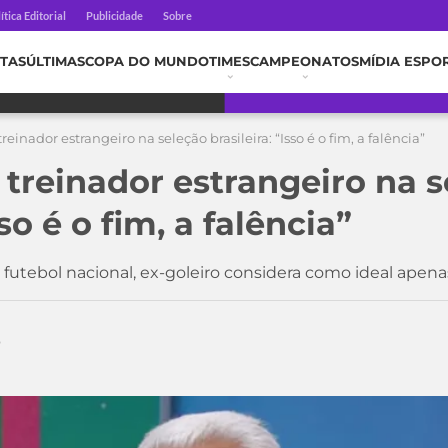
ítica Editorial
Publicidade
Sobre
TAS
ÚLTIMAS
COPA DO MUNDO
TIMES
CAMPEONATOS
MÍDIA ESPO
einador estrangeiro na seleção brasileira: “Isso é o fim, a falência”
 treinador estrangeiro na 
sso é o fim, a falência”
tebol nacional, ex-goleiro considera como ideal apenas 
5