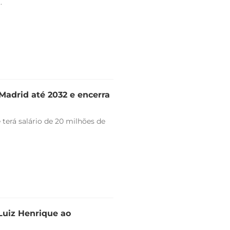
.
Madrid até 2032 e encerra
 terá salário de 20 milhões de
 Luiz Henrique ao