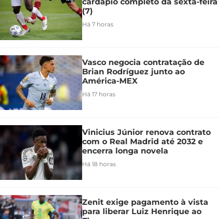
cardápio completo da sexta-feira
(7)
Há 7 horas
Vasco negocia contratação de
Brian Rodríguez junto ao
América-MEX
Há 17 horas
Vinicius Júnior renova contrato
com o Real Madrid até 2032 e
encerra longa novela
Há 18 horas
Zenit exige pagamento à vista
para liberar Luiz Henrique ao