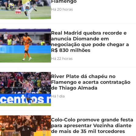
Flamengo
Há 20 horas
Real Madrid quebra recorde e
anuncia Diomande em
negociação que pode chegar a
R$ 830 milhões
Há 22 horas
River Plate dá chapéu no
Flamengo e acerta contratação
de Thiago Almada
Há 1 dia
Colo-Colo promove grande festa
para apresentar Vozinha diante
de mais de 35 mil torcedores