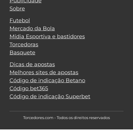
Publicidade
Sobre
Futebol
Mercado da Bola
Mídia Esportiva e bastidores
Torcedoras
Basquete
Dicas de apostas
Melhores sites de apostas
Código de indicação Betano
Código bet365
Código de indicação Superbet
Torcedores.com - Todos os direitos reservados