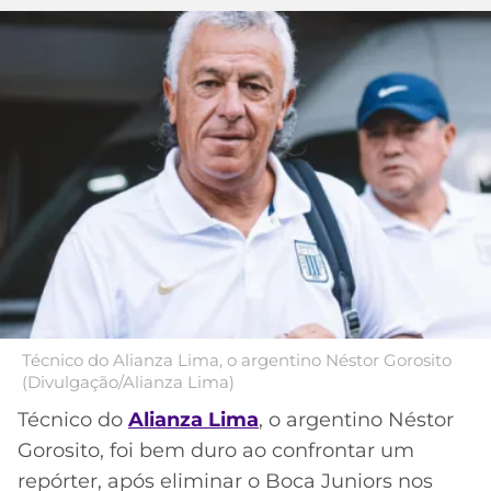
MERCADO
CÓDIGO
CORINTHIANS
DA
DE
LIBERTADORES
BOLA
INDICAÇÃO
SÃO
BET365
PAULO
COPA
PALPITES
DO
CÓDIGO
BRASIL
SANTOS
BETANO
PREMIER
FLAMENGO
MELHORES
LEAGUE
APPS
DE
FLUMINENSE
COPA
APOSTAS
SUL-
BOTAFOGO
AMERICANA
Técnico do Alianza Lima, o argentino Néstor Gorosito
(Divulgação/Alianza Lima)
CASSINOS
ONLINE
Técnico do
Alianza Lima
, o argentino Néstor
VASCO
LIGA
DOS
Gorosito, foi bem duro ao confrontar um
MELHORES
CAMPEÕES
repórter, após eliminar o Boca Juniors nos
INTERNACIONAL