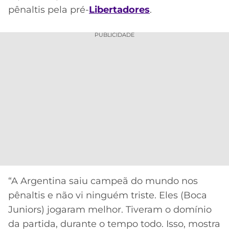
CASSINOS
pênaltis pela pré-
Libertadores
.
ONLINE
LALIGA
2026
GRÊMIO
PUBLICIDADE
ATLÉTICO
MG
CRUZEIRO
“A Argentina saiu campeã do mundo nos
pênaltis e não vi ninguém triste. Eles (Boca
Juniors) jogaram melhor. Tiveram o domínio
da partida, durante o tempo todo. Isso, mostra