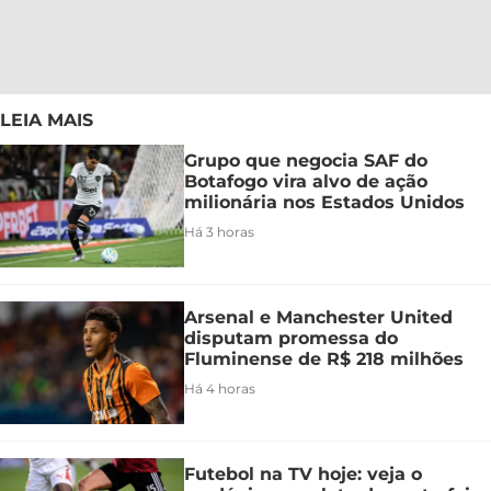
LEIA MAIS
Grupo que negocia SAF do
Botafogo vira alvo de ação
milionária nos Estados Unidos
Há 3 horas
Arsenal e Manchester United
disputam promessa do
Fluminense de R$ 218 milhões
Há 4 horas
Futebol na TV hoje: veja o