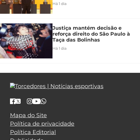
Há 1 dia
Justiça mantém decisão e
reforça direito do São Paulo à
Taça das Bolinhas
Há 1 dia
Mapa do Site
Política de privacidade
Política Editorial