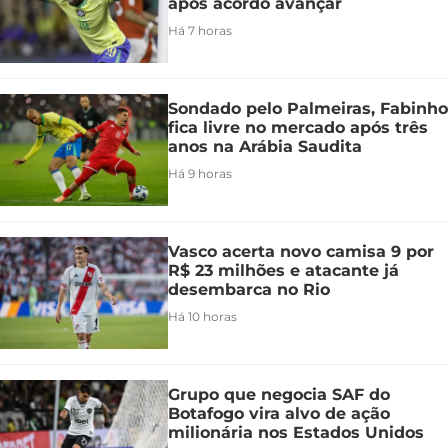
após acordo avançar
Há 7 horas
Sondado pelo Palmeiras, Fabinho
fica livre no mercado após três
anos na Arábia Saudita
Há 9 horas
Vasco acerta novo camisa 9 por
R$ 23 milhões e atacante já
desembarca no Rio
Há 10 horas
Grupo que negocia SAF do
Botafogo vira alvo de ação
milionária nos Estados Unidos