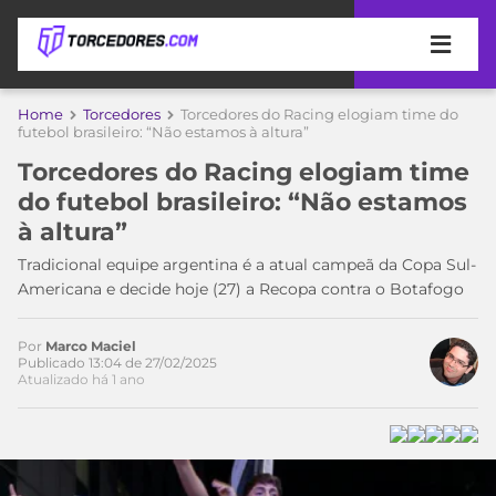
APOSTAS
Home
Torcedores
Torcedores do Racing elogiam time do
futebol brasileiro: “Não estamos à altura”
ÚLTIMAS
DICAS
Torcedores do Racing elogiam time
DE
do futebol brasileiro: “Não estamos
APOSTA
COPA
à altura”
DO
MUNDO
MELHORES
Tradicional equipe argentina é a atual campeã da Copa Sul-
SITES
Americana e decide hoje (27) a Recopa contra o Botafogo
DE
TIMES
APOSTAS
Por
Marco Maciel
2026
Publicado 13:04 de 27/02/2025
Atualizado há 1 ano
CAMPEONATOS
MEU
TIME
CÓDIGO
MÍDIA
PROMOCIONAL
BRASILEIRÃO
ESPORTIVA
BETBOOM
PALMEIRAS
SÉRIE
A