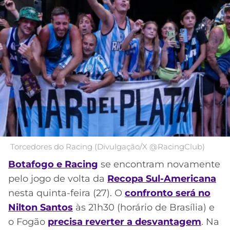
MERCADO
CÓDIGO
CORINTHIANS
DA
DE
LIBERTADORES
BOLA
INDICAÇÃO
Acesse o perfil do autor
SÃO
BET365
no Twitter
PAULO
COPA
PALPITES
DO
CÓDIGO
BRASIL
SANTOS
BETANO
PREMIER
FLAMENGO
MELHORES
LEAGUE
APPS
DE
FLUMINENSE
COPA
Torcedores do Racing (Divulgação/X @RacingClub)
APOSTAS
SUL-
Botafogo e Racing
se encontram novamente
BOTAFOGO
AMERICANA
pelo jogo de volta da
Recopa Sul-Americana
CASSINOS
ONLINE
nesta quinta-feira (27). O
confronto será no
VASCO
LIGA
Nilton Santos
às 21h30 (horário de Brasília) e
DOS
MELHORES
CAMPEÕES
o Fogão
precisa reverter a desvantagem
. Na
INTERNACIONAL