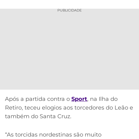
CASSINOS
ONLINE
LALIGA
PUBLICIDADE
2026
GRÊMIO
ATLÉTICO
MG
CRUZEIRO
Após a partida contra o
Sport
, na Ilha do
Retiro, teceu elogios aos torcedores do Leão e
também do Santa Cruz.
“As torcidas nordestinas são muito