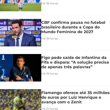
Há 18 horas
CBF confirma pausa no futebol
brasileiro durante a Copa do
Mundo Feminina de 2027
Há 19 horas
Figo pede saída de Infantino da
Fifa e dispara: “A solução precisa
de apenas três palavras”
Há 19 horas
Flamengo oferece até 35 milhões
de euros por Luiz Henrique e
avança com o Zenit
Há 21 horas