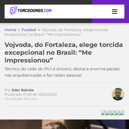
APOSTAS
Home
Futebol
Vojvoda, do Fortaleza, elege torcida
excepcional no Brasil: “Me impressionou”
ÚLTIMAS
DICAS
Vojvoda, do Fortaleza, elege torcida
DE
excepcional no Brasil: “Me
APOSTA
COPA
impressionou”
DO
MUNDO
MELHORES
Técnico do Leão do Pici é sincero, destaca enorme paixão
SITES
nas arquibancadas e faz relato pessoal
DE
TIMES
APOSTAS
Por
Eder Bahúte
2026
Publicado 17:08 de 06/02/2025
Atualizado há 1 ano
CAMPEONATOS
MEU
TIME
CÓDIGO
MÍDIA
PROMOCIONAL
BRASILEIRÃO
ESPORTIVA
BETBOOM
PALMEIRAS
SÉRIE
A