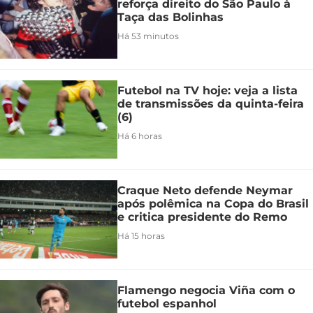
reforça direito do São Paulo à
Taça das Bolinhas
Há 53 minutos
Futebol na TV hoje: veja a lista
de transmissões da quinta-feira
(6)
Há 6 horas
Craque Neto defende Neymar
após polêmica na Copa do Brasil
e critica presidente do Remo
Há 15 horas
Flamengo negocia Viña com o
futebol espanhol