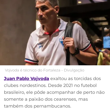
Acesse o perfil do autor
MERCADO
CÓDIGO
CORINTHIANS
no Twitter
DA
DE
LIBERTADORES
BOLA
INDICAÇÃO
SÃO
BET365
PAULO
COPA
PALPITES
DO
CÓDIGO
BRASIL
SANTOS
BETANO
PREMIER
FLAMENGO
MELHORES
LEAGUE
APPS
DE
FLUMINENSE
COPA
Vojvoda é técnico do Fortaleza - Divulgação
APOSTAS
SUL-
Juan Pablo Vojvoda
exaltou as torcidas dos
BOTAFOGO
AMERICANA
clubes nordestinos. Desde 2021 no futebol
CASSINOS
ONLINE
brasileiro, ele pôde acompanhar de perto não
VASCO
LIGA
somente a paixão dos cearenses, mas
DOS
MELHORES
CAMPEÕES
também dos pernambucanos.
INTERNACIONAL