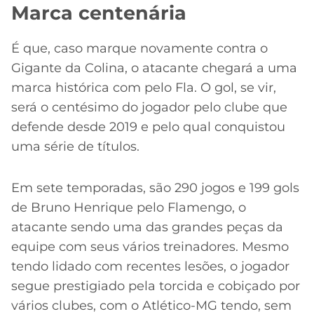
Marca centenária
É que, caso marque novamente contra o
Gigante da Colina, o atacante chegará a uma
marca histórica com pelo Fla. O gol, se vir,
será o centésimo do jogador pelo clube que
defende desde 2019 e pelo qual conquistou
uma série de títulos.
Em sete temporadas, são 290 jogos e 199 gols
de Bruno Henrique pelo Flamengo, o
atacante sendo uma das grandes peças da
equipe com seus vários treinadores. Mesmo
tendo lidado com recentes lesões, o jogador
segue prestigiado pela torcida e cobiçado por
vários clubes, com o Atlético-MG tendo, sem