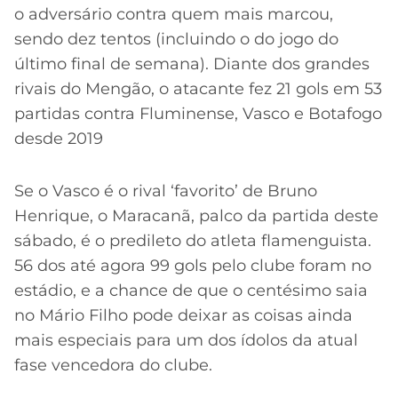
o adversário contra quem mais marcou,
sendo dez tentos (incluindo o do jogo do
último final de semana). Diante dos grandes
rivais do Mengão, o atacante fez 21 gols em 53
partidas contra Fluminense, Vasco e Botafogo
desde 2019
Se o Vasco é o rival ‘favorito’ de Bruno
Henrique, o Maracanã, palco da partida deste
sábado, é o predileto do atleta flamenguista.
56 dos até agora 99 gols pelo clube foram no
estádio, e a chance de que o centésimo saia
no Mário Filho pode deixar as coisas ainda
mais especiais para um dos ídolos da atual
fase vencedora do clube.