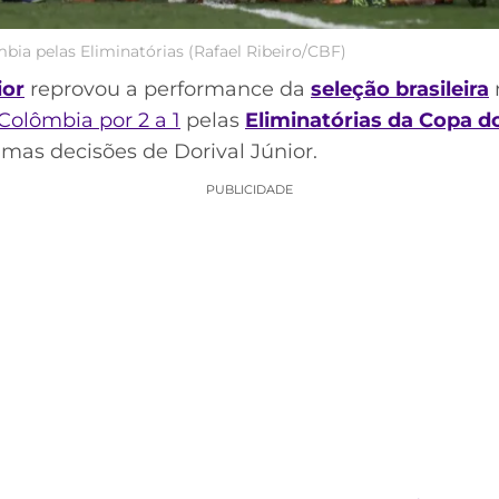
ômbia pelas Eliminatórias (Rafael Ribeiro/CBF)
ior
reprovou a performance da
seleção bras
i
leira
n
Colômbia por 2 a 1
pelas
Eliminatórias da Copa 
as decisões de Dorival Júnior.
PUBLICIDADE