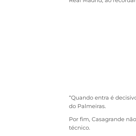
Real Madrid, ao recorda
“Quando entra é decisiv
do Palmeiras.
Por fim, Casagrande não 
técnico.