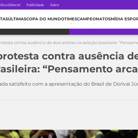
ítica Editorial
Publicidade
Sobre
TAS
ÚLTIMAS
COPA DO MUNDO
TIMES
CAMPEONATOS
MÍDIA ESPO
testa contra ausência de dois atletas na seleção brasileira: “Pensam
rotesta contra ausência de
rasileira: “Pensamento arca
a satisfeito com a apresentação do Brasil de Dorival Jún