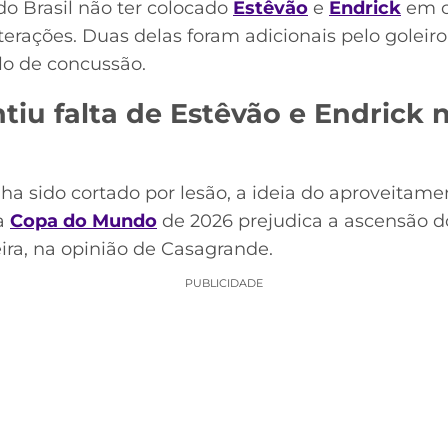
do Brasil não ter colocado
Estêvão
e
Endrick
em c
lterações. Duas delas foram adicionais pelo goleiro
lo de concussão.
iu falta de Estêvão e Endrick 
ha sido cortado por lesão, a ideia do aproveitame
 a
Copa do Mundo
de 2026 prejudica a ascensão d
eira, na opinião de Casagrande.
PUBLICIDADE