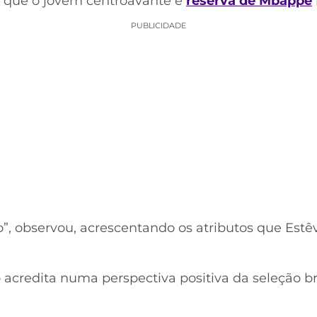
r que o jovem centroavante é
reserva de Mbappé
PUBLICIDADE
o”, observou, acrescentando os atributos que Est
acredita numa perspectiva positiva da seleção br