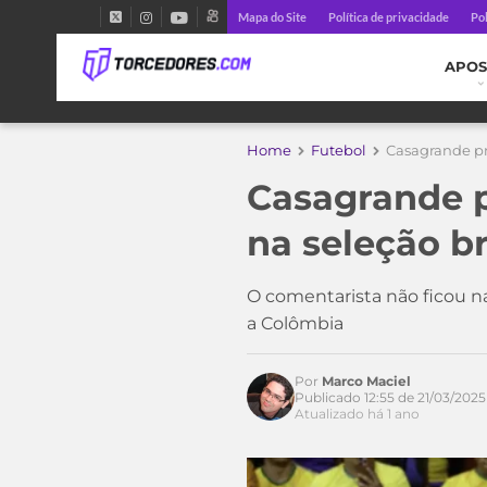
Mapa do Site
Política de privacidade
Pol
APOS
Home
Futebol
Casagrande pro
Casagrande p
na seleção b
O comentarista não ficou nad
a Colômbia
Por
Marco Maciel
Publicado 12:55 de 21/03/2025
Atualizado há 1 ano