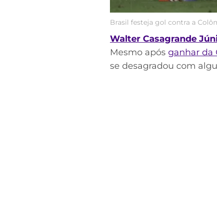
Brasil festeja gol contra a Col
Walter Casagrande Jún
Mesmo após
ganhar da 
se desagradou com algum