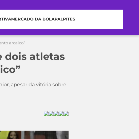
RTIVA
MERCADO DA BOLA
PALPITES
ento arcaico”
 dois atletas
ico”
ior, apesar da vitória sobre