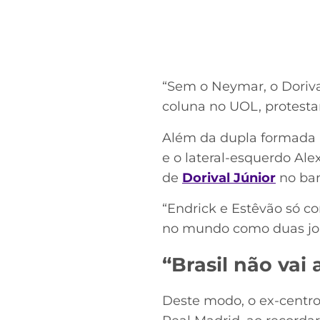
“Sem o Neymar, o Doriva
coluna no UOL, protestan
Além da dupla formada
e o lateral-esquerdo Ale
de
Dorival Júnior
no ban
“Endrick e Estêvão só c
no mundo como duas joia
“Brasil não vai
Deste modo, o ex-centr