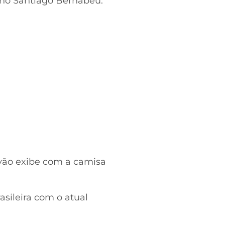
no Santiago Bernabéu.
êvão exibe com a camisa
asileira com o atual