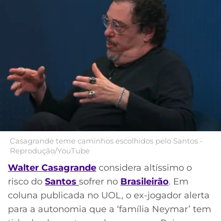
Acesse o perfil do autor
MERCADO
CÓDIGO
CORINTHIANS
no Twitter
DA
DE
LIBERTADORES
BOLA
INDICAÇÃO
SÃO
BET365
PAULO
COPA
PALPITES
DO
CÓDIGO
BRASIL
SANTOS
BETANO
PREMIER
FLAMENGO
MELHORES
LEAGUE
APPS
DE
FLUMINENSE
COPA
Casagrande teme caminhos escolhidos pelo Santos -
APOSTAS
Reprodução/YouTube
SUL-
BOTAFOGO
AMERICANA
Walter Casagrande
considera altíssimo o
CASSINOS
risco do
Santos
sofrer no
Brasileirão
. Em
ONLINE
VASCO
LIGA
coluna publicada no UOL, o ex-jogador alerta
DOS
para a autonomia que a ‘família Neymar’ tem
MELHORES
CAMPEÕES
INTERNACIONAL