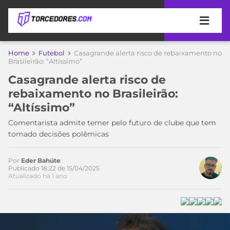
APOSTAS
Home
Futebol
Casagrande alerta risco de rebaixamento no
Brasileirão: “Altíssimo”
ÚLTIMAS
DICAS
Casagrande alerta risco de
DE
rebaixamento no Brasileirão:
APOSTA
COPA
“Altíssimo”
DO
MUNDO
MELHORES
Comentarista admite temer pelo futuro de clube que tem
SITES
tomado decisões polêmicas
DE
TIMES
APOSTAS
Por
Eder Bahúte
2026
Publicado 18:22 de 15/04/2025
Atualizado há 1 ano
CAMPEONATOS
MEU
TIME
CÓDIGO
MÍDIA
PROMOCIONAL
BRASILEIRÃO
ESPORTIVA
BETBOOM
PALMEIRAS
SÉRIE
A