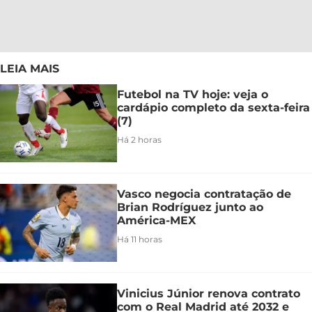
LEIA MAIS
Futebol na TV hoje: veja o
cardápio completo da sexta-feira
(7)
Há 2 horas
Vasco negocia contratação de
Brian Rodríguez junto ao
América-MEX
Há 11 horas
Vinicius Júnior renova contrato
com o Real Madrid até 2032 e