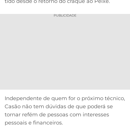
CASSINOS
tido desde o retorno do craque ao Peixe.
ONLINE
LALIGA
2026
GRÊMIO
PUBLICIDADE
ATLÉTICO
MG
CRUZEIRO
Independente de quem for o próximo técnico,
Casão não tem dúvidas de que poderá se
tornar refém de pessoas com interesses
pessoais e financeiros.