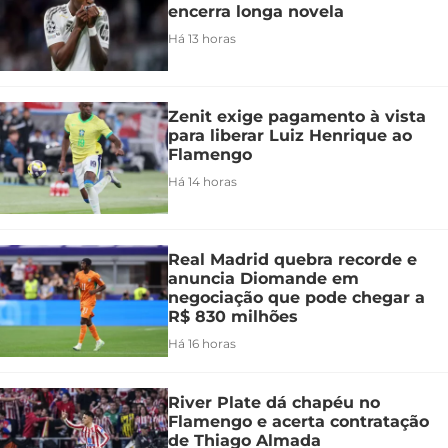
encerra longa novela
Há 13 horas
Zenit exige pagamento à vista
para liberar Luiz Henrique ao
Flamengo
Há 14 horas
Real Madrid quebra recorde e
anuncia Diomande em
negociação que pode chegar a
R$ 830 milhões
Há 16 horas
River Plate dá chapéu no
Flamengo e acerta contratação
de Thiago Almada