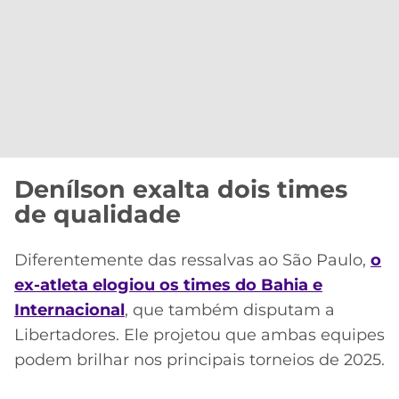
Denílson exalta dois times
de qualidade
Diferentemente das ressalvas ao São Paulo,
o
ex-atleta elogiou os times do Bahia e
Internacional
, que também disputam a
Libertadores. Ele projetou que ambas equipes
podem brilhar nos principais torneios de 2025.