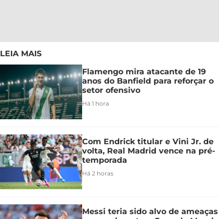
LEIA MAIS
Flamengo mira atacante de 19
anos do Banfield para reforçar o
setor ofensivo
Há 1 hora
Com Endrick titular e Vini Jr. de
volta, Real Madrid vence na pré-
temporada
Há 2 horas
Messi teria sido alvo de ameaças