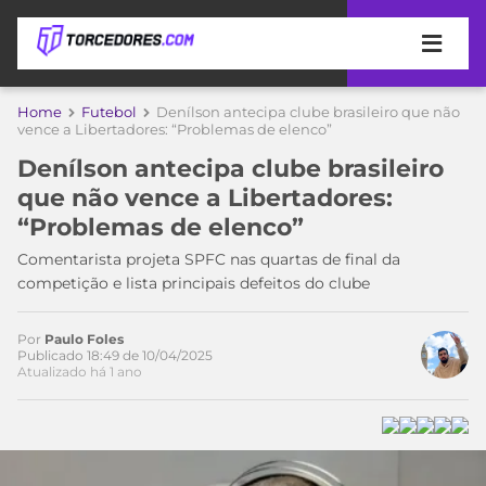
APOSTAS
Home
Futebol
Denílson antecipa clube brasileiro que não
vence a Libertadores: “Problemas de elenco”
ÚLTIMAS
DICAS
Denílson antecipa clube brasileiro
DE
que não vence a Libertadores:
APOSTA
COPA
“Problemas de elenco”
DO
MUNDO
MELHORES
Comentarista projeta SPFC nas quartas de final da
SITES
competição e lista principais defeitos do clube
DE
TIMES
APOSTAS
Por
Paulo Foles
2026
Publicado 18:49 de 10/04/2025
Atualizado há 1 ano
CAMPEONATOS
MEU
TIME
CÓDIGO
MÍDIA
PROMOCIONAL
BRASILEIRÃO
Acesse o perfil do autor
ESPORTIVA
BETBOOM
PALMEIRAS
SÉRIE
no Twitter
A