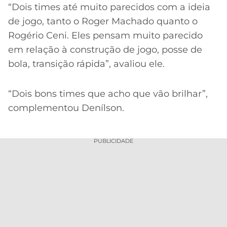
“Dois times até muito parecidos com a ideia
de jogo, tanto o Roger Machado quanto o
Rogério Ceni. Eles pensam muito parecido
em relação à construção de jogo, posse de
bola, transição rápida”, avaliou ele.
“Dois bons times que acho que vão brilhar”,
complementou Denílson.
PUBLICIDADE