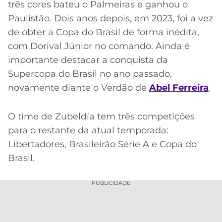
três cores bateu o Palmeiras e ganhou o
Paulistão. Dois anos depois, em 2023, foi a vez
de obter a Copa do Brasil de forma inédita,
com Dorival Júnior no comando. Ainda é
importante destacar a conquista da
Supercopa do Brasil no ano passado,
novamente diante o Verdão de
Abel Ferreira
.
O time de Zubeldía tem três competições
para o restante da atual temporada:
Libertadores, Brasileirão Série A e Copa do
Brasil.
PUBLICIDADE