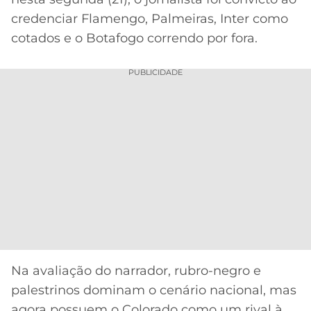
CASSINOS
ONLINE
credenciar Flamengo, Palmeiras, Inter como
LALIGA
2026
GRÊMIO
cotados e o Botafogo correndo por fora.
ATLÉTICO
PUBLICIDADE
MG
CRUZEIRO
Na avaliação do narrador, rubro-negro e
palestrinos dominam o cenário nacional, mas
agora possuem o Colorado como um rival à