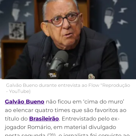
MERCADO
CÓDIGO
CORINTHIANS
DA
DE
LIBERTADORES
BOLA
INDICAÇÃO
SÃO
BET365
PAULO
COPA
PALPITES
DO
CÓDIGO
BRASIL
SANTOS
BETANO
PREMIER
FLAMENGO
MELHORES
LEAGUE
APPS
DE
FLUMINENSE
Galvão Bueno durante entrevista ao Flow "Reprodução
COPA
APOSTAS
- YouTube)
SUL-
BOTAFOGO
AMERICANA
Galvão Bueno
não ficou em ‘cima do muro’
CASSINOS
ao elencar quatro times que são favoritos ao
ONLINE
VASCO
LIGA
título do
Brasileirão
. Entrevistado pelo ex-
DOS
jogador Romário, em material divulgado
MELHORES
CAMPEÕES
INTERNACIONAL
nesta segunda (21), o jornalista foi convicto ao