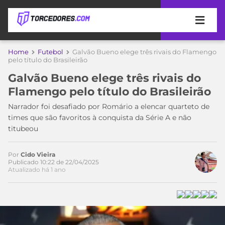
APOSTAS
Home
Futebol
Galvão Bueno elege três rivais do Flamengo
pelo título do Brasileirão
ÚLTIMAS
DICAS
Galvão Bueno elege três rivais do
DE
Flamengo pelo título do Brasileirão
APOSTA
COPA
Narrador foi desafiado por Romário a elencar quarteto de
DO
times que são favoritos à conquista da Série A e não
MUNDO
MELHORES
titubeou
SITES
DE
TIMES
APOSTAS
Por
Cido Vieira
Publicado 10:22 de 22/04/2025
2026
Atualizado há 1 ano
CAMPEONATOS
MEU
TIME
CÓDIGO
MÍDIA
PROMOCIONAL
BRASILEIRÃO
Acesse o perfil do autor
ESPORTIVA
BETBOOM
PALMEIRAS
SÉRIE
no Twitter
A