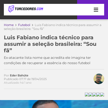
APOSTAS
Home
Futebol
Luis Fabiano indica técnico para assumir a
seleção brasileira: “Sou fã”
ÚLTIMAS
DICAS
Luis Fabiano indica técnico para
DE
assumir a seleção brasileira: “Sou
APOSTA
COPA
fã”
DO
MUNDO
MELHORES
Ex-atacante lista nome que acredita ele imagina ter
SITES
condições de recuperar a essência do nosso futebol
DE
TIMES
APOSTAS
Por
Eder Bahúte
2026
Publicado 07:17 de 19/04/2025
Atualizado há 1 ano
CAMPEONATOS
MEU
TIME
CÓDIGO
MÍDIA
PROMOCIONAL
BRASILEIRÃO
ESPORTIVA
BETBOOM
PALMEIRAS
SÉRIE
A