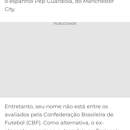
CASSINOS
o espanhol Pep Guardiola, do Manchester
ONLINE
City.
LALIGA
2026
GRÊMIO
PUBLICIDADE
ATLÉTICO
MG
CRUZEIRO
Entretanto, seu nome não está entre os
avaliados pela Confederação Brasileira de
Futebol (CBF). Como alternativa, o ex-