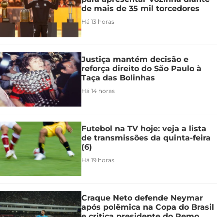
de mais de 35 mil torcedores
Há 13 horas
Justiça mantém decisão e
reforça direito do São Paulo à
Taça das Bolinhas
Há 14 horas
Futebol na TV hoje: veja a lista
de transmissões da quinta-feira
(6)
Há 19 horas
Craque Neto defende Neymar
após polêmica na Copa do Brasil
e critica presidente do Remo