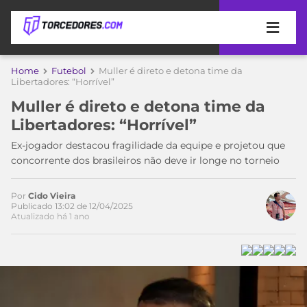
APOSTAS
Home
Futebol
Muller é direto e detona time da
Libertadores: “Horrível”
ÚLTIMAS
DICAS
Muller é direto e detona time da
DE
Libertadores: “Horrível”
APOSTA
COPA
Ex-jogador destacou fragilidade da equipe e projetou que
DO
concorrente dos brasileiros não deve ir longe no torneio
MUNDO
MELHORES
SITES
DE
Por
Cido Vieira
TIMES
Publicado 13:02 de 12/04/2025
APOSTAS
Atualizado há 1 ano
2026
CAMPEONATOS
MEU
TIME
CÓDIGO
MÍDIA
PROMOCIONAL
BRASILEIRÃO
Acesse o perfil do autor
ESPORTIVA
BETBOOM
PALMEIRAS
SÉRIE
no Twitter
A