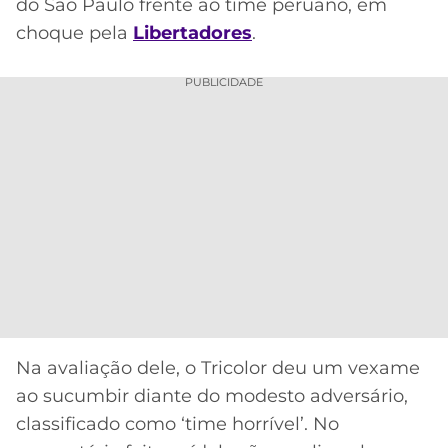
CASSINOS
do São Paulo frente ao time peruano, em
ONLINE
choque pela
Libertadores
.
LALIGA
2026
GRÊMIO
PUBLICIDADE
ATLÉTICO
MG
CRUZEIRO
Na avaliação dele, o Tricolor deu um vexame
ao sucumbir diante do modesto adversário,
classificado como ‘time horrível’. No