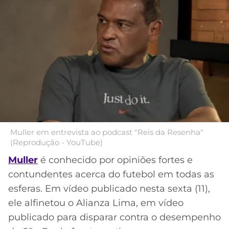
MERCADO
CÓDIGO
CORINTHIANS
DA
DE
LIBERTADORES
BOLA
INDICAÇÃO
SÃO
BET365
PAULO
COPA
PALPITES
DO
CÓDIGO
BRASIL
SANTOS
BETANO
PREMIER
FLAMENGO
MELHORES
LEAGUE
APPS
Muller em entrevista ao podcast "Reis da Resenha"
DE
FLUMINENSE
(Reprodução - YouTube)
COPA
APOSTAS
SUL-
Muller
é conhecido por opiniões fortes e
BOTAFOGO
AMERICANA
contundentes acerca do futebol em todas as
CASSINOS
esferas. Em vídeo publicado nesta sexta (11),
ONLINE
VASCO
LIGA
ele alfinetou o Alianza Lima, em vídeo
DOS
publicado para disparar contra o desempenho
MELHORES
CAMPEÕES
INTERNACIONAL