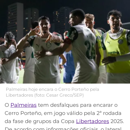
MERCADO
CÓDIGO
CORINTHIANS
DA
DE
LIBERTADORES
BOLA
INDICAÇÃO
SÃO
BET365
PAULO
COPA
PALPITES
DO
CÓDIGO
BRASIL
SANTOS
BETANO
PREMIER
FLAMENGO
MELHORES
LEAGUE
APPS
DE
FLUMINENSE
COPA
APOSTAS
SUL-
Palmeiras hoje encara o Cerro Porteño pela
Libertadores (foto: Cesar Greco/SEP)
BOTAFOGO
AMERICANA
CASSINOS
O
Palmeiras
tem desfalques para encarar o
ONLINE
VASCO
LIGA
Cerro Porteño, em jogo válido pela 2ª rodada
DOS
da fase de grupos da Copa
Libertadores
2025.
MELHORES
CAMPEÕES
INTERNACIONAL
De acordo com informações oficiais, o lateral