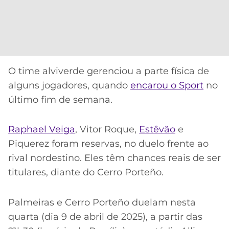
O time alviverde gerenciou a parte física de
alguns jogadores, quando
encarou o Sport
no
último fim de semana.
Raphael Veiga
, Vitor Roque,
Estêvão
e
Piquerez foram reservas, no duelo frente ao
rival nordestino. Eles têm chances reais de ser
titulares, diante do Cerro Porteño.
Palmeiras e Cerro Porteño duelam nesta
quarta (dia 9 de abril de 2025), a partir das