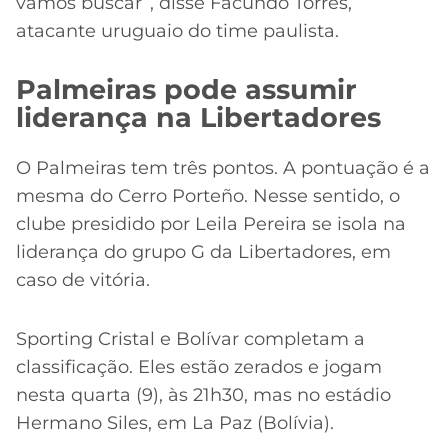
vamos buscar”, disse Facundo Torres,
atacante uruguaio do time paulista.
Palmeiras pode assumir
liderança na Libertadores
O Palmeiras tem três pontos. A pontuação é a
mesma do Cerro Porteño. Nesse sentido, o
clube presidido por Leila Pereira se isola na
liderança do grupo G da Libertadores, em
caso de vitória.
Sporting Cristal e Bolívar completam a
classificação. Eles estão zerados e jogam
nesta quarta (9), às 21h30, mas no estádio
Hermano Siles, em La Paz (Bolívia).