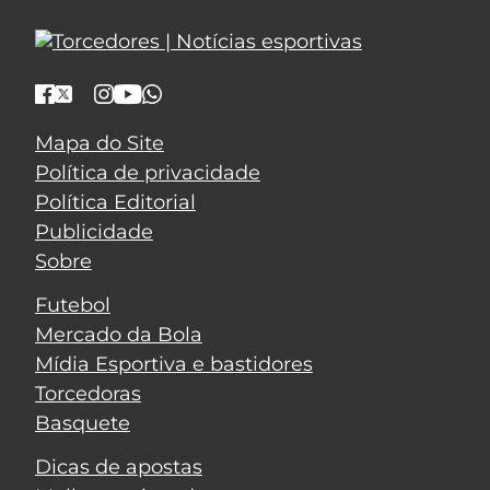
Mapa do Site
Política de privacidade
Política Editorial
Publicidade
Sobre
Futebol
Mercado da Bola
Mídia Esportiva e bastidores
Torcedoras
Basquete
Dicas de apostas