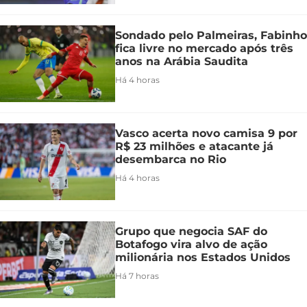
Sondado pelo Palmeiras, Fabinho
fica livre no mercado após três
anos na Arábia Saudita
Há 4 horas
Vasco acerta novo camisa 9 por
R$ 23 milhões e atacante já
desembarca no Rio
Há 4 horas
Grupo que negocia SAF do
Botafogo vira alvo de ação
milionária nos Estados Unidos
Há 7 horas