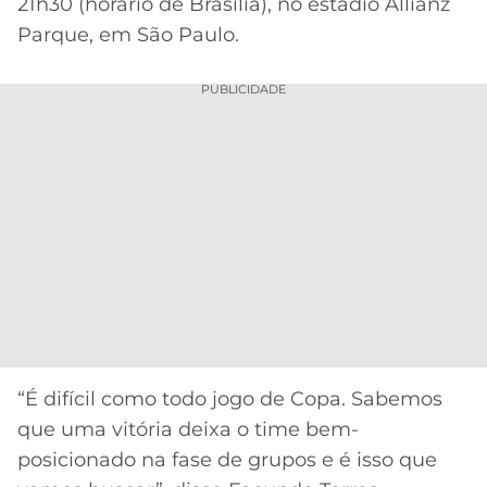
21h30 (horário de Brasília), no estádio Allianz
Parque, em São Paulo.
PUBLICIDADE
“É difícil como todo jogo de Copa. Sabemos
que uma vitória deixa o time bem-
posicionado na fase de grupos e é isso que